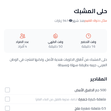
حلى المشبك
منذ شهر
941 زيارات
سجّل دخولك للتقييم
وقت التحضير
وقت الطهي
عدد الافراد
16 دقيقة
50 دقيقة
4 أفراد
حلى المشبك من أطباق الحلويات هندية الأصل، ولكنها انتشرت في الوطن
العربي، جربيه بطريقة سهلة وبسيطة
المقادير
500 جم
الدقيق الأبيض
ملعقة كبيرة
خميرة
(جافة، مذوبة بالقليل من الماء الفاتر)
0.5 ملعقة صغيرة
ملح