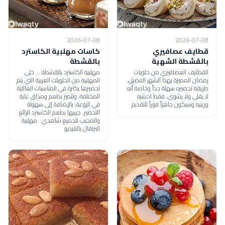
2026-07-08
2026-07-08
قطايف عصافيري
كاسات مهلبية الكاسترد
بالقشطة الشهية
بالقشطة
القطايف العصافيري من حلويات
مهلبية الكاسترد بالقشطة ... حلى
رمضان المميزة بهذا الشهر الفضيل،
المهلبية من الحلويات العربية التي يتم
طريقة تحضيره سهلة جداً وخاصة أنه
تحضيرها بكثرة في المناسبات العائلية
لا يقلى ولا يشوى، فقط احشيه
المختلفة، وتتميز بطعم ومذاق غاية
وزينيه وسيكون جاهزاً فوراً للتقديم
في الروعة، بالإضافة إلى سهولة
التحضير، جربيها بطعم الكاسترد الرائع
والمحبب للجميع شاهدي: مهلبية
البرتقال بالفيديو