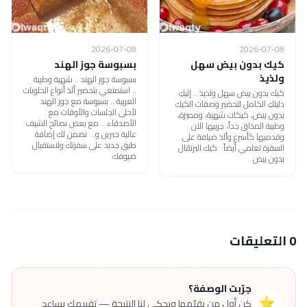
2026-07-08
2026-07-08
كيك بدون بيض سهل
بسبوسة جوز الهند
ولذيذ
بسبوسة جوز الهند .. شهية وطيبة
.. استمتعي بتحضير ألذ أنواع الحلويات
كيك بدون بيض سهل ولذيذ .. إليكِ
العربية .. بسبوسة مع جوز الهند
دليلكِ الكامل لتحضير وصفات الكيك
لأحلى الجلسات والأوقات مع
بدون بيض، كيكات شهية، ومميزة،
الأصدقاء .. مع بعض نصائح الشيف
وطيبة المذاق جداً، جربيها الآن
عالية جبرين و.. نضمن لك إضافة
وقدميها كأسرع وألذ ضيافة على
طبق جديد على سفرتك ولاستقبال
السفرة تعلمي أيضاً: كيك البرتقال
ضيوفك
بدون بيض
0 التعليقات
جرّبت الوصفة؟
⭐
كن أول من يقيّمها ويحكي لنا النتيجة — تقييمك يساعد