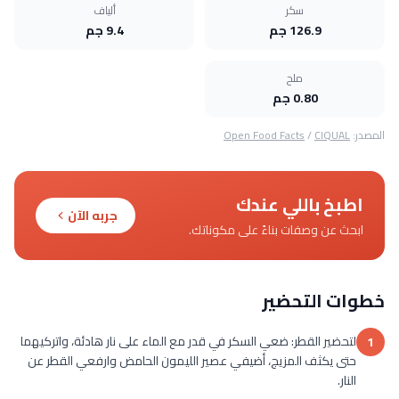
سكر
ألياف
126.9 جم
9.4 جم
ملح
0.80 جم
المصدر:
CIQUAL
/
Open Food Facts
اطبخ باللي عندك
جربه الآن
ابحث عن وصفات بناءً على مكوناتك.
خطوات التحضير
لتحضير القطر: ضعي السكر في قدر مع الماء على نار هادئة، واتركيهما
1
حتى يكثف المزيج، أضيفي عصير الليمون الحامض وارفعي القطر عن
النار.