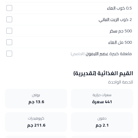
0.5 كوب
الماء
2 كوب
الزيت النباتي
500 جم
سكر
500 مل
الماء
ملعقة كبيرة
عصير الليمون
(الحامض)
القيم الغذائية (تقديرية)
للحصة الواحدة
سعرات حرارية
بروتين
441 سعرة
13.6 جم
دهون
كربوهيدرات
2.1 جم
211.6 جم