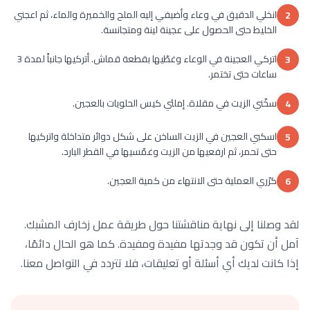
انخلي الدقيق في وعاء وأضيفي إليه الملح والخميرة والماء، ثم اعجني
2
الخليط حتى الحصول على عجينة لينة ومتجانسة.
اتركي العجينة في الوعاء وغطّيها بقطعة قماش. أتركيها جانباً لمدة 3
3
ساعات حتى تختمر.
سخّني الزيت في مقلاة. إملئي كيس الحلويات بالعجين.
4
اسكبي العجين في الزيت الساخن على شكل دوائر متداخلة واتركيها
5
حتى تحمر، ثم ارفعيها من الزيت وغمّسيها في القطر البارد.
كرّري العملية حتى الانتهاء من كمية العجين.
6
لقد وصلنا إلى نهاية مناقشتنا حول طريقة عمل زخارف المشبك.
آمل أن تكون قد وجدتها مفيدة ومفيدة. كما هو الحال دائمًا،
إذا كانت لديك أي أسئلة أو تعليقات، فلا تتردد في التواصل معنا.