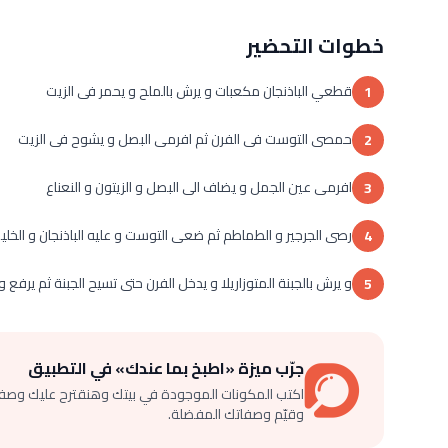
خطوات التحضير
قطعي الباذنجان مكعبات و يرش بالملح و يحمر فى الزيت
1
حمصى التوست فى الفرن ثم افرمى البصل و يشوح فى الزيت
2
افرمى عين الجمل و يضاف الى البصل و الزيتون و النعناع
3
رصى الجرجير و الطماطم ثم ضعى التوست و عليه الباذنجان و الخل
4
و يرش بالجبنة المتوزاريلا و يدخل الفرن حتى تسيح الجبنة ثم يرفع 
5
جرّب ميزة «اطبخ بما عندك» في التطبيق
اكتب المكونات الموجودة في بيتك وهنقترح عليك وصف
وقيّم وصفاتك المفضلة.