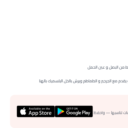
يط من البصل و عين الحمل
و يقدم مع الجرجير و الطماطم ويرش بالخل البلسميك بالهنا
ات تناسبها — واحفظ