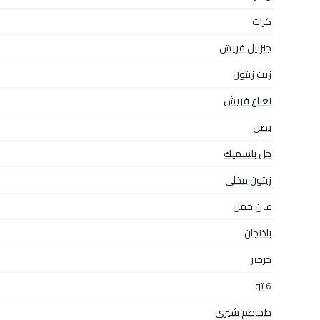
كرات
جنزبيل فريش
زيت زيتون
نعناع فريش
بصل
خل بلسميك
زيتون مخلى
عين جمل
باذنجان
جرجير
6
تو
طماطم شيرى