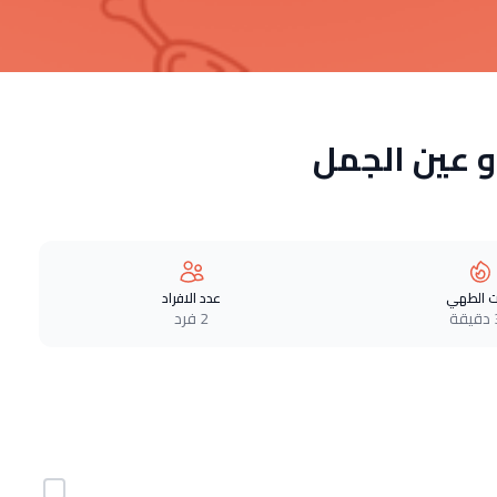
و عين الجمل
 الطهي
عدد الافراد
ة
2 فرد