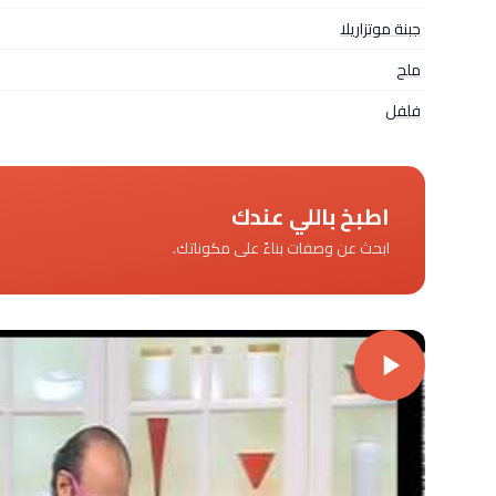
جبنة موتزاريلا
ملح
فلفل
اطبخ باللي عندك
ابحث عن وصفات بناءً على مكوناتك.