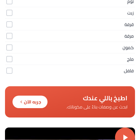
ثوم
زيت
قرفة
مرقة
كمون
ملح
فلفل
اطبخ باللي عندك
جربه الآن
ابحث عن وصفات بناءً على مكوناتك.