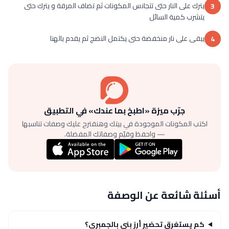
يترك على النار حتى تتجانس المكونات ثم تضاف المرقة و يترك حتى
3
يتشرب كمية السائل
يبقى على نار منخفضة حتى يكتمل النضج ثم يقدم بالهنا
4
جرّب ميزة «اطبخ بما عندك» في التطبيق
اكتب المكونات الموجودة في بيتك وهنقترح عليك وصفات تناسبها
— واحفظ وقيّم وصفاتك المفضلة.
أسئلة شائعة عن الوصفة
كم يستغرق تحضير أرز بني بالجمبري؟