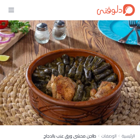
الرئيسية
الوصفات
طاجن محشى ورق عنب بالدجاج