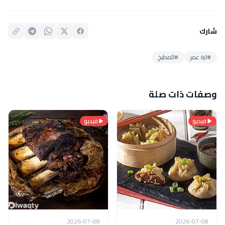
شارك
#اية عمر
#المطبخ
وصفات ذات صلة
فيديو
فيديو
2026-07-08
2026-07-08