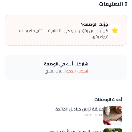
0 التعليقات
جرّبت الوصفة؟
⭐
كن أول من يقيّمها ويحكي لنا النتيجة — تقييمك يساعد
غيرك يقرر.
شاركنا رأيك في الوصفة
تسجيل الدخول
لترك تعليق.
أحدث الوصفات
طريقة تزيين مناديل المائدة
2026-07-08
غموس السبانخ مع الأرضي شوكي