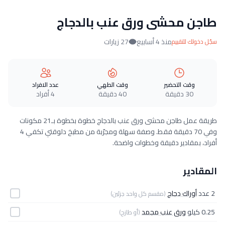
طاجن محشى ورق عنب بالدجاج
منذ 4 أسابيع
27 زيارات
سجّل دخولك للتقييم
وقت التحضير
وقت الطهي
عدد الافراد
30 دقيقة
40 دقيقة
4 أفراد
طريقة عمل طاجن محشى ورق عنب بالدجاج خطوة بخطوة بـ21 مكونات
وفي 70 دقيقة فقط. وصفة سهلة ومجرّبة من مطبخ دلوقتي تكفي 4
أفراد، بمقادير دقيقة وخطوات واضحة.
المقادير
2 عدد
أوراك دجاج
(مقسم كل واحد جزئين)
0.25 كيلو
ورق عنب مجمد
(أو طازج)