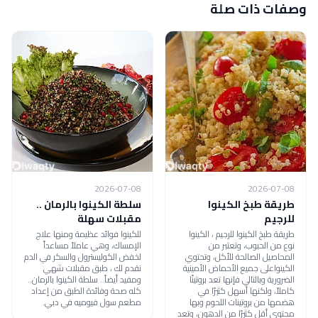
وصفات ذات صلة
2026-07-08
2026-07-08
طريقة طبخ الكينوا
سلطة الكينوا بالرمان ..
للرجيم
مقبلات سهلة
طريقة طبخ الكينوا للرجيم ، الكينوا
للكينوا فوائد عظيمة ومنها علاج
نوع من الحبوب، وتعتبر من
الإمساك، وهي عاملاً مساعداً
المحاصيل الصالحة للأكل، وتحتوي
لخفض الكوليسترول والسكر في الدم
الكينواعلى جميع الأحماض الأمينية
نقدم لك ، طبق مقبلات شهي
الضرورية وبالتالي فإنها تعد بروتينًا
ومفيد أيضاً.. سلطة الكينوا بالرمان..
كاملاً، ولكنها أسهل كثيرًا في
كله صحة وفائدة الطبق من إعداد
هضمها من بروتينات اللحوم وبها
مطعم سول فيوميه في دبي.
محتوى أقل كثيرًا من الدهون، وتعد