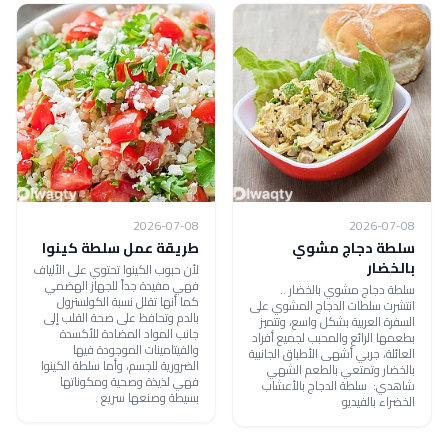
2026-07-08
2026-07-08
سلطة دجاج مشوي
طريقة عمل سلطة كينوا
بالخضار
لأن حبوب الكينوا تحتوي على الألياف
فهي مفيدة جداً للجهاز الهضمي
سلطة دجاج مشوي بالخضار ..
كما أنها تقلل نسبة الكولسترول
انتشرت سلطات الدجاج المشوي على
بالدم وتحافظ على صحة القلب إلى
السفرة العربية بشكل واسع، وتتميز
جانب المواد المضادة للأكسدة
بطعمها الرائع والمحبب لجميع أفراد
والفيتامينات الموجودة فيها
العائلة، جربي أشهى الأطباق الجانبية
الضرورية للجسم، وأما سلطة الكينوا
بالخضار وتمتعي بالطعم الشهي
فهي لذيذة وصحية ومكوناتها
شاهدي: سلطة الدجاج بالأعشاب
بسيطة وصنعها سريع .
الخضراء بالفيديو