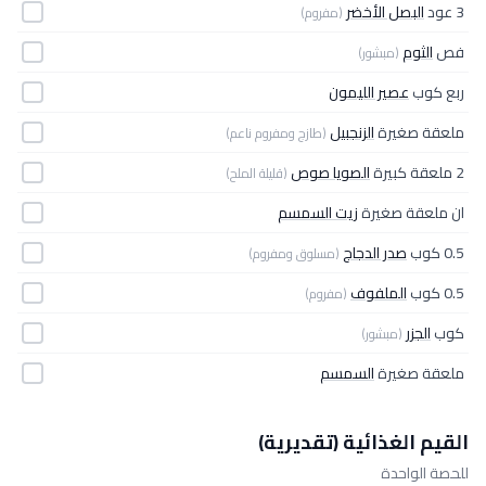
3 عود
البصل الأخضر
(مفروم)
فص
الثوم
(مبشور)
ربع كوب
عصير الليمون
ملعقة صغيرة
الزنجبيل
(طازج ومفروم ناعم)
2 ملعقة كبيرة
الصويا صوص
(قليلة الملح)
ان ملعقة صغيرة
زيت السمسم
0.5 كوب
صدر الدجاج
(مسلوق ومفروم)
0.5 كوب
الملفوف
(مفروم)
كوب
الجزر
(مبشور)
ملعقة صغيرة
السمسم
القيم الغذائية (تقديرية)
للحصة الواحدة