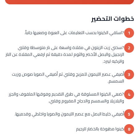
خطوات التحضير
?اسلقي الكينوا بحسب التعليمات على العبوة وضعيها جانباً.
1
?سخني زيت الزيتون في مقلاة واسعة على نار متوسطة وقلبي
2
الزنجبيل والبصل الأخضر والثوم لمدة دقيقة ثم ارفعي المقلاة عن النار
واتركيه ليبرد.
أضيفي عصير الليمون للمزيج وقلبي ثم أضيفي الصويا صوص وزيت
3
السمسم.
?ضعي الكينوا المسلوقة في طبق التقديم وفوقها الملفوف والجزر
4
والبلازيلا والسمسم والدجاج المفروم وقلبي.
أضيفي خليط البصل مع عصير الليمون والصويا واخلطي وقدميها.
5
كينوا مطبوخة بالخضار للرجيم
8