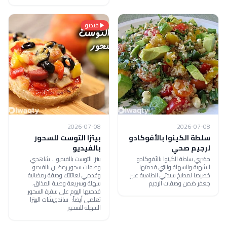
فيديو
2026-07-08
2026-07-08
سلطة الكينوا بالأفوكادو
بيتزا التوست للسحور
لرجيم صحي
بالفيديو
حضري سلطة الكينوا بالأفوكادو
بيتزا التوست بالفيديو .. شاهدي
الشهية والسهلة والتي قدمتها
وصفات سحور رمضان بالفيديو
خصيصا لمطبخ سيدتي الطاهية عبير
وقدمي لعائلتك وصفة رمضانية
جعفر ضمن وصفات الرجيم
سهلة وسريعة وطيبة المذاق،
قدميها اليوم على سفرة السحور
تعلمي أيضاً: ساندويشات البيتزا
السهلة للسحور