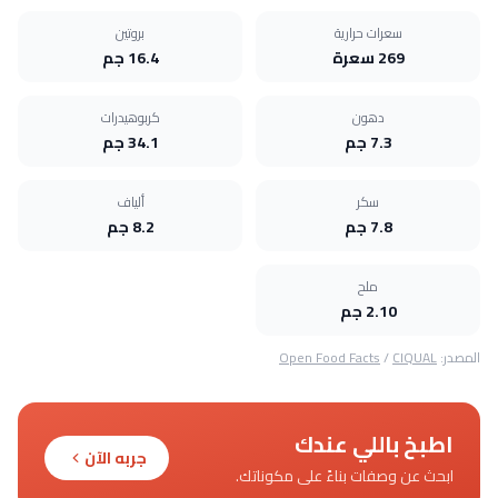
سعرات حرارية
بروتين
269 سعرة
16.4 جم
دهون
كربوهيدرات
7.3 جم
34.1 جم
سكر
ألياف
7.8 جم
8.2 جم
ملح
2.10 جم
المصدر:
CIQUAL
/
Open Food Facts
اطبخ باللي عندك
جربه الآن
ابحث عن وصفات بناءً على مكوناتك.