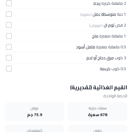
2 ملعقة كبيرة
زبدة
1 حبة
متوسطة بصل
(مفروم)
2 فص
ثوم ان
(مهروس)
1 ملعقة صغيرة
ملح
0.5 ملعقة صغيرة
فلفل أسود
3 كوب
مرق دجاج أو لحم
0.5 كوب
كريمة
القيم الغذائية (تقديرية)
للحصة الواحدة
سعرات حرارية
بروتين
678 سعرة
75.9 جم
دهون
كربوهيدرات