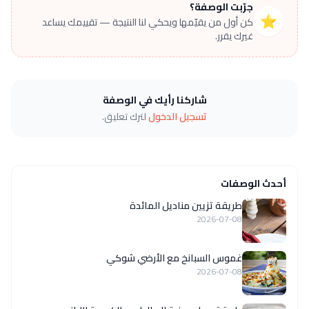
جرّبت الوصفة؟
⭐
كن أول من يقيّمها ويحكي لنا النتيجة — تقييمك يساعد
غيرك يقرر.
شاركنا رأيك في الوصفة
تسجيل الدخول
لترك تعليق.
أحدث الوصفات
طريقة تزيين مناديل المائدة
2026-07-08
غموس السبانخ مع الأرضي شوكي
2026-07-08