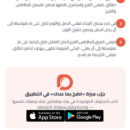
دقائق، ضيفي القرع واستمري بالطهو لينضج. اهرسي البطاطس
والقرع.
في قدر سخني الزبدة ضيفي البصل والثوم قلبي على نار متوسطة إلى
2
أن يذبل البصل ويصبح ذهبي اللون .
ضيفي المرق،البطاطس،القرع،الملح الفلفل قلبي،اتركيه على نار
3
متوسطة إلى أن يغلي ، اتركي الشوربة تطهى بهدوء لبضع دقائق،
ضيفي الكريمة ثم تقدم.
جرّب ميزة «اطبخ بما عندك» في التطبيق
اكتب المكونات الموجودة في بيتك وهنقترح عليك وصفات تناسبها
— واحفظ وقيّم وصفاتك المفضلة.