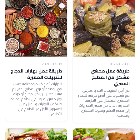
2026-07-08
2026-07-08
طريقة عمل محشي
طريقة عمل بهارات الدجاج
مشكل من المطبخ
للتتبيلات المميزة
المصري
البهارات أنواع كثيرة ومختلفة حسب
نوع الوصفة أو نوع المطبخ الذي يتم
من أجل العزومات الكبيرة ،تعرفي
فيه التحضير لان لكل مطبخ أو دولة
مع شملولة على أسرع طريقة لتحضير
بهار معين يميزها في الطعم، وعادة
المحشي المشكل على الطريقة
ما تكون البهارات والتوابل هي
المصرية ، بداية من تحضير الخضروات
المسؤول الأول عن الطعم في
إلى تحضير الحشو وتسوية المحشي
الأطباق
وتقديمه