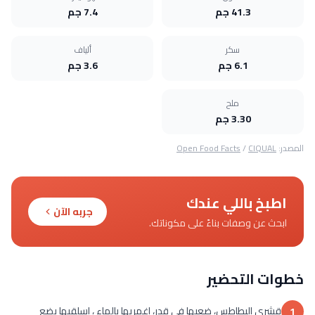
41.3 جم
7.4 جم
سكر
ألياف
6.1 جم
3.6 جم
ملح
3.30 جم
المصدر:
CIQUAL
/
Open Food Facts
اطبخ باللي عندك
جربه الآن
ابحث عن وصفات بناءً على مكوناتك.
خطوات التحضير
قشري البطاطس، ضعيها في قدر، اغمريها بالماء ، اسلقيها بضع
1