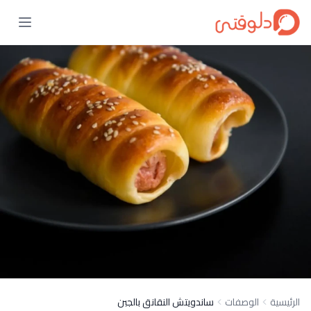
الرئيسية
الوصفات
ساندويتش النقانق بالجبن