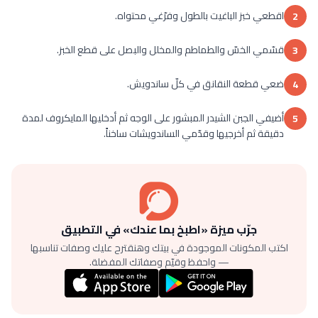
اقطعي خبز الباغيت بالطول وفرّغي محتواه.
2
قسّمي الخسّ والطماطم والمخلل والبصل على قطع الخبز.
3
ضعي قطعة النقانق في كلّ ساندويش.
4
أضيفي الجبن الشيدر المبشور على الوجه ثم أدخليها المايكروف لمدة
5
دقيقة ثم أخرجيها وقدّمي الساندويشات ساخناً.
جرّب ميزة «اطبخ بما عندك» في التطبيق
اكتب المكونات الموجودة في بيتك وهنقترح عليك وصفات تناسبها
— واحفظ وقيّم وصفاتك المفضلة.