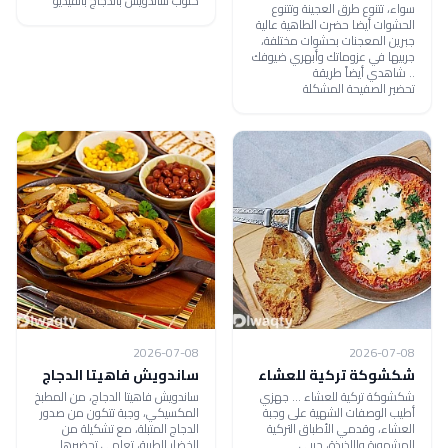
كلوب ساندويش بالدجاج بالفيديو
سواء، تتنوع طرق العجينة وتتنوع
الحشوات أيضا حضرت الطاهية عالية
جبرين المعجنات بحشوات مختلفة،
جربيها في عزوماتك وأبهري ضيوفك
.. شاهدي أيضاً طريقة
تحضير الصفيحة المشكلة
2026-07-08
2026-07-08
شكشوكة تركية للعشاء
ساندويش فاهيتا الدجاج
شكشوكة تركية للعشاء ... جهزي
ساندويش فاهيتا الدجاج، من المطبخ
أطيب الوصفات الشهية على وجبة
المكسيكي، وجبة تتكون من صدور
العشاء، وقدمي الأطباق التركية
الدجاج المتبلة، مع تشكيلة من
المشهورة واللذيذة، جربي
الخضار الطيبة، تعلمي تحضيرها