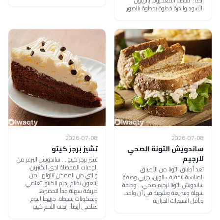
أيضاً: سلطة المعكرونة بالزيتون
الأسود والذرة خطوة بخطوة بالصور
2026-07-08
2026-07-08
ساندويش التونة الصحي
تشيز برجر كيتو
للرجيم
تشيز برجر كيتو ... ساندويش البرغر من
الوجبات المفضلة لدى الكثيرين،
تعد أطباق التونا من الأطباق
والتي من الممكن تناولها لمن
المناسبة لتخفيف الوزن، جربي وصفة
يتبعون نظام رجيم الكيتو، تعلمي
ساندويش التونا لرجيم صحي... وصفة
طريقة سهلة جداً لتحضيرها
سهلة وسريعة وشهية في آن واحد..
وبمكونات بسيطة، جربيها اليوم
وبأقل السعرات الحرارية
تعلمي أيضاً: يخنة اللحم كيتو