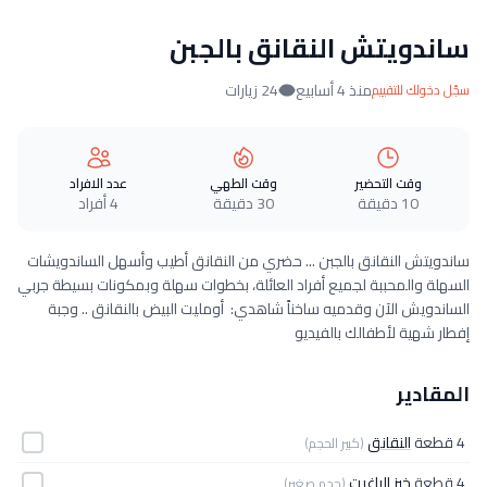
ساندويتش النقانق بالجبن
منذ 4 أسابيع
24 زيارات
سجّل دخولك للتقييم
وقت التحضير
وقت الطهي
عدد الافراد
10 دقيقة
30 دقيقة
4 أفراد
ساندويتش النقانق بالجبن ... حضري من النقانق أطيب وأسهل الساندويشات
السهلة والمحببة لجميع أفراد العائلة، بخطوات سهلة وبمكونات بسيطة جربي
الساندويش الآن وقدميه ساخناً شاهدي: أومليت البيض بالنقانق .. وجبة
إفطار شهية لأطفالك بالفيديو
المقادير
4 قطعة
النقانق
(كبير الحجم)
4 قطعة
خبز الباغيت
(حجم صغير)