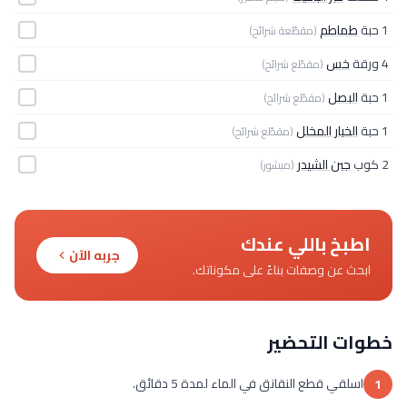
1 حبة
طماطم
(مقطّعة شرائح)
4 ورقة
خس
(مقطّع شرائح)
1 حبة
البصل
(مقطّع شرائح)
1 حبة
الخيار المخلل
(مقطّع شرائح)
2 كوب
جبن الشيدر
(مبشور)
اطبخ باللي عندك
جربه الآن
ابحث عن وصفات بناءً على مكوناتك.
خطوات التحضير
اسلقي قطع النقانق في الماء لمدة 5 دقائق.
1