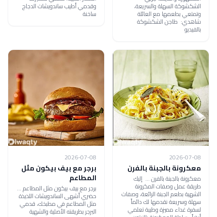
الشكشوكة السهلة والسريعة،
وقدمي أطيب ساندويشات الدجاج
وتمتعي بطعمها مع العائلة
ساخنة
شاهدي: طاجن الشكشوكة
بالفيديو
2026-07-08
2026-07-08
معكرونة بالجبنة بالفرن
برجر مع بيف بيكون مثل
المطاعم
معكرونة بالجبنة بالفرن ... إليك
طريقة عمل وصفات المكرونة
برجر مع بيف بيكون مثل المطاعم ...
الشهية بطعم الجبنة الرائعة، وصفات
حضري أشهى الساندويشات اللذيذة
سهلة وسريعة نقدمها لك دائماً
مثل المطاعم في مطبخك، قدمي
لسفرة غداء مميزة وطيبة تعلمي
البرجر بطريقته الأصلية والشهية