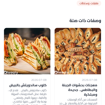
مقبلات وسلطات
وصفات ذات صلة
2026-07-08
2026-07-08
معجنات بحشوات الجبنة
كلوب ساندويتش بالبيض
والبطاطس.. جديدة
كلوب ساندويتش بالبيض .. نقدم لكِ ،
طريقة عمل الساندويشات السهلة
ومبتكرة
والطيبة، جربيها بالبيض وتمتعي
المعجنات من أكثر الوصفات
بوجبة ولا أشهى منها شاهدي:
المرغوبة من الكبار والصغار على حد