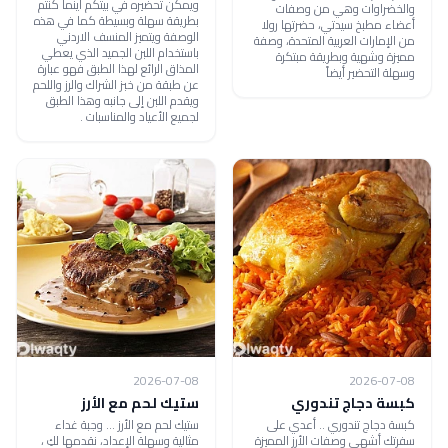
ويمكن تحضيره في بيتكم أينما كنتم
والخضراوات وهي من وصفات
بطريقة سهلة وبسيطة كما في هذه
أعضاء مطبخ سيدتي، حضرتها رولا
الوصفة ويتميز المنسف الاردني
من الإمارات العربية المتحدة، وصفة
باستخدام اللبن الجميد الذي يعطي
مميزة وشهية وبطريقة مبتكرة
المذاق الرائع لهذا الطبق فهو عبارة
وسهلة التحضير أيضاً
عن طبقة من خبز الشراك والرز واللحم
ويقدم اللبن إلى جانبه وهذا الطبق
لجميع الأعياد والمناسبات .
2026-07-08
2026-07-08
كبسة دجاج تندوري
ستيك لحم مع الأرز
كبسة دجاج تندوري .. أعدي على
ستيك لحم مع الأرز ... وجبة غداء
سفرتك أشهى وصفات الأرز المميزة
مثالية وسهلة الإعداد، نقدمها لكِ ،