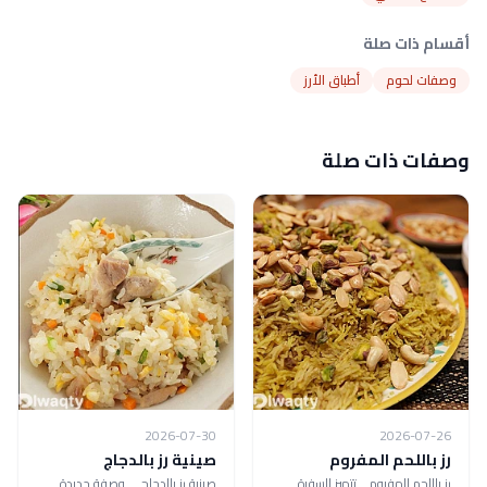
أقسام ذات صلة
وصفات لحوم
أطباق الأرز
وصفات ذات صلة
2026-07-30
2026-07-26
رز باللحم المفروم
صينية رز بالدجاج
رز باللحم المفروم .. تتميز السفرة
صينية رز بالدجاج ... وصفة جديدة