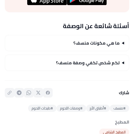
أسئلة شائعة عن الوصفة
ما هي مكونات منسف؟
لكم شخص تكفي وصفة منسف؟
شارك
#منسف
#أطباق الأرز
#وصفات اللحوم
#طبخات اللحوم
المطبخ
المطبخ الشامي