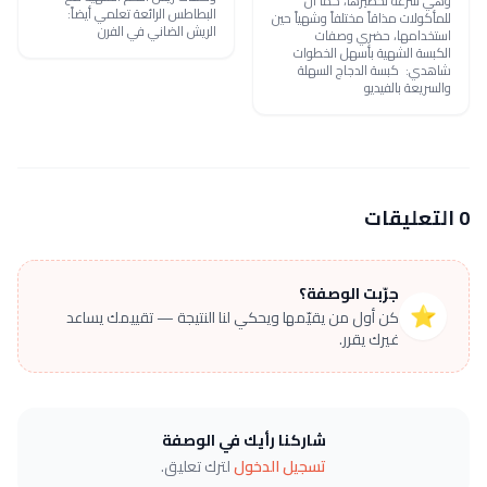
وهي سرعة تحضيرها، كما أن
البطاطس الرائعة تعلمي أيضاً:
للمأكولات مذاقاً مختلفاً وشهياً حين
الريش الضاني في الفرن
استخدامها، حضري وصفات
الكبسة الشهية بأسهل الخطوات
شاهدي: كبسة الدجاج السهلة
والسريعة بالفيديو
0 التعليقات
جرّبت الوصفة؟
⭐
كن أول من يقيّمها ويحكي لنا النتيجة — تقييمك يساعد
غيرك يقرر.
شاركنا رأيك في الوصفة
تسجيل الدخول
لترك تعليق.