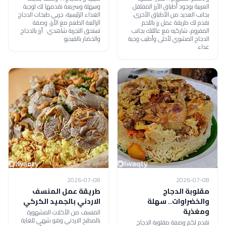
العربية بوجود أطباق الأرز المفلفل
وسهلة وسريعة نقدمها لك لوجبة
بجانب العديد من الأطباق الأخرى،
الغداء الرئيسية، جربي طبخات الدجاج
نقدم لك طريقة عمل رز باللحم
الرائعة الطعم مع الأرز، وصفة
المفروم، شاركيه مع عائلتك بجانب
تستحق التجربة شاهدي: أرز بالدجاج
الدجاج المشوي لأحلى وأطيب وجبة
والخضار بالفيديو
غداء
2026-07-08
2026-07-08
مقلوبة الدجاج
طريقة عمل المنسف
والخضراوات.. سهلة
الاردني بالجميد الكركي
ومغذية
المنسف من الأكلات المشهورة
بالمطبخ الاردني وهو شهي للغاية
نقدم لكم وصفة مقلوبة الدجاج