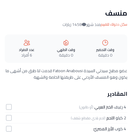
منسف
منذ شهر
1458 زيارات
سجّل دخولك للتقييم
وقت التحضير
وقت الطهي
عدد الافراد
0 دقيقة
0 دقيقة
6 أفراد
عضو مطبخ سيدتي السيدة Fatoon Anabousi قدمت لنا طبق من أشهى ما
يكون وهو المنسف الأردني على طريقتها الخاصة والشهية
المقادير
4 رغيف
الخبز العربي
(أو طابون)
2 كيلو
اللحم
(لحم بلدي مقطع شقف)
4 كوب
الأرز المصريّ