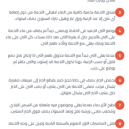
تسلق اللحمة بكمية كافية من الماء لتغطي اللحمة من دون إضافة
3
أي شي إلا عند الرغبة ورق غار وهيل، تترك لتستوي نصف استواء.
يوضع اللبن الجميد في الخلاط، ويصفى جيداً ثم يضاف من ماء اللحمة
4
على اللبن بالتدريج حتى لا يفرط اللبن، بعد ذلك يسكب كل اللبن على ماء
اللحمة ويترك يغلي مع اللحمة وتأخذ طعم اللبن.
عندما يغلي اللبن جيداً مع اللحمة نتذوق طعم اللبن اذا إحتاج ملح نضع
5
قليل أو حسب الرغبة، بهذا تكون اللحمة قد إستوت واللبن جاهز ثم
يوضع على جنب.
يحمص الخبز، يصف في جاط حجم كبير، يقطع الخبز إلى مربعات صغيرة
6
بشكل مرتب، تصفى اللحمة من اللبن، يشرب أو يصب اللبن على الخبز
حتى يشرب الخبز اللبن بشكل متوازن .
نطبخ الأرز بماء بعدما يغلي وموضوع فيه ملعقة من السمن البلدي
7
ومكعب ماجي ورشة ملح وبعد الاستواء يصف فوق الخبز المشرب.
تقلى المكسرات اللوز، الصنوبر بالسمنة البلدية وتزين على وجه اللحمة.
8