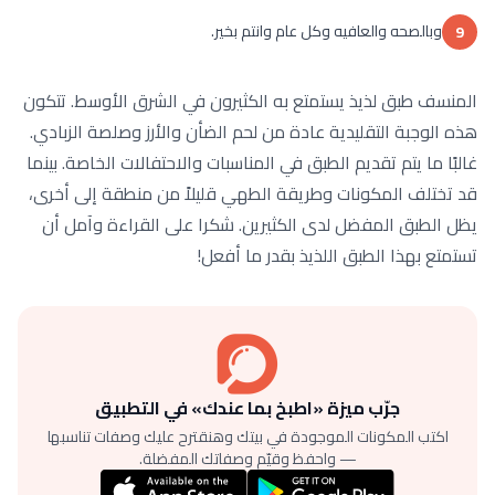
وبالصحه والعافيه وكل عام وانتم بخير.
9
المنسف طبق لذيذ يستمتع به الكثيرون في الشرق الأوسط. تتكون
هذه الوجبة التقليدية عادة من لحم الضأن والأرز وصلصة الزبادي.
غالبًا ما يتم تقديم الطبق في المناسبات والاحتفالات الخاصة. بينما
قد تختلف المكونات وطريقة الطهي قليلاً من منطقة إلى أخرى،
يظل الطبق المفضل لدى الكثيرين. شكرا على القراءة وآمل أن
تستمتع بهذا الطبق اللذيذ بقدر ما أفعل!
جرّب ميزة «اطبخ بما عندك» في التطبيق
اكتب المكونات الموجودة في بيتك وهنقترح عليك وصفات تناسبها
— واحفظ وقيّم وصفاتك المفضلة.