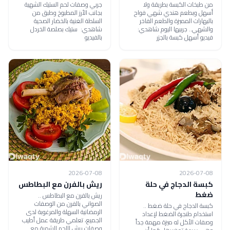
من طبخات الكبسة بطريقة ولا
جربي وصفات لحم الستيك الشهية
أسهل وبطعم هندي شهي فواح
بجانب الأرز المطبوخ وطبق من
بالبهارات المميزة والطعم الفاخر
السلطة الغنية بالخضار الصحية
والشهي.. جربيها اليوم شاهدي:
شاهدي: ستيك بصلصة الخردل
فيديو أسهل كبسة بالجزر
بالفيديو
2026-07-08
2026-07-08
كبسة الدجاج في حلة
ريش بالفرن مع البطاطس
ضغط
ريش بالفرن مع البطاطس ..
الصواني بالفرن من الوصفات
كبسة الدجاج في حلة ضغط ..
الرمضانية السهلة والمرغوبة لدى
استخدام طنجرة الضغط لإعداد
الجميع، تعلمي طريقة عمل أطيب
وصفات الأكل له ميزة مهمة جداً
وصفات ريش اللحم الشهية مع