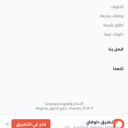
الحلويات
وصفات سريعة
اطباق رئيسية
حلويات غربية
اتصل بنا
تابعنا
الأحكام والشروط
خصوصية
عنا
© 2026 Dlwaqty. جميع الحقوق محفوظة.
Powered by
GAIT
تطبيق دلوقتي
فتح في التطبيق
وصفات ومنيوهات المطاعم في جيبك