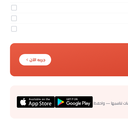
جربه الآن
ات تناسبها — واحفظ