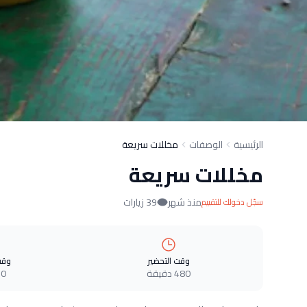
الرئيسية
الوصفات
مخللات سريعة
مخللات سريعة
منذ شهر
39 زيارات
سجّل دخولك للتقييم
وقت التحضير
وقت
480 دقيقة
0 دقيقة