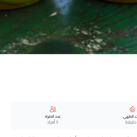
 الطهي
عدد الافراد
5 أفراد