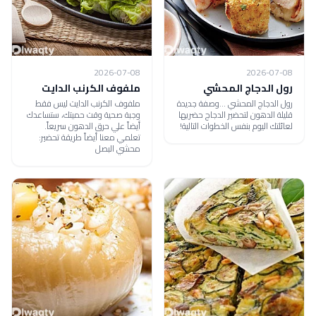
2026-07-08
2026-07-08
رول الدجاج المحشي
ملفوف الكرنب الدايت
رول الدجاج المحشي ...وصفة جديدة
ملفوف الكرنب الدايت ليس فقط
قليلة الدهون لتحضير الدجاج حضريها
وجبة صحية وقت حميتك، ستساعدك
لعائلتك اليوم بنفس الخطوات التالية!
أيضاً علي حرق الدهون سريعاً.
تعلمي معنا أيضاً طريقة تحضير:
محشي البصل