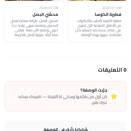
2026-07-08
2026-07-08
فطيرة الكوسا
محشي البصل
فطيرة الكوسا بالحليب والخضروات
محشي البصل، طريقة مبتكرة لعمل
من الأطباق المغذية التي تحتوي
المحشي وطعمه شهي ولذيذ جداً،
علي عناصر عديدة تمد جسمكِ بكل
اعرفي وصفته الآن معنا. تعلمي
مايحتاجه، جربيها بهذه الوصفة.
معنا أيضًا: شوربة البصل بالكريمة
0 التعليقات
جرّبت الوصفة؟
⭐
كن أول من يقيّمها ويحكي لنا النتيجة — تقييمك يساعد
غيرك يقرر.
شاركنا رأيك في الوصفة