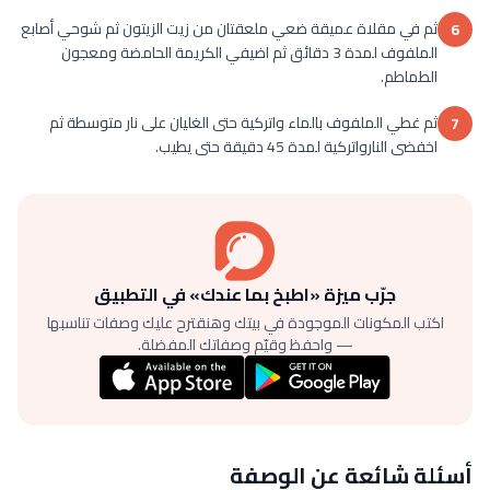
ثم في مقلاة عميقة ضعي ملعقتان من زيت الزيتون ثم شوحي أصابع
6
الملفوف لمدة 3 دقائق ثم اضيفي الكريمة الحامضة ومعجون
الطماطم.
ثم غطي الملفوف بالماء واتركية حتى الغليان على نار متوسطة ثم
7
اخفضى النارواتركية لمدة 45 دقيقة حتى يطيب.
جرّب ميزة «اطبخ بما عندك» في التطبيق
اكتب المكونات الموجودة في بيتك وهنقترح عليك وصفات تناسبها
— واحفظ وقيّم وصفاتك المفضلة.
أسئلة شائعة عن الوصفة