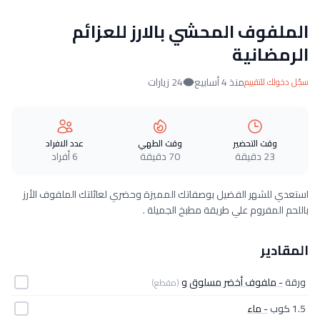
الملفوف المحشي بالارز للعزائم
الرمضانية
منذ 4 أسابيع
24 زيارات
سجّل دخولك للتقييم
وقت التحضير
وقت الطهي
عدد الافراد
23 دقيقة
70 دقيقة
6 أفراد
استعدي للشهر الفضيل بوصفاتك المميزة وحضري لعائلتك الملفوف الأرز
باللحم المفروم علي طريقة مطبخ الجميلة .
المقادير
ورقة
- ملفوف أخضر مسلوق و
(مقطع)
1.5 كوب
- ماء