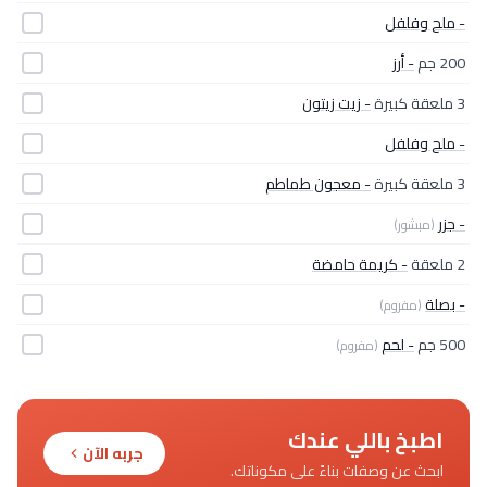
- ملح وفلفل
200 جم
- أرز
3 ملعقة كبيرة
- زيت زيتون
- ملح وفلفل
3 ملعقة كبيرة
- معجون طماطم
- جزر
(مبشور)
2 ملعقة
- كريمة حامضة
- بصلة
(مفروم)
500 جم
- لحم
(مفروم)
اطبخ باللي عندك
جربه الآن
ابحث عن وصفات بناءً على مكوناتك.