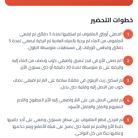
خطوات التحضير
?افصلي أوراق الملفوف ثم اسلقيها لمدة 5 دقائق ثم ارفعي
1
الملفوف من الماء ثم بردية بالمياه العادية ثم اتركية ليصفي لمدة 5
دقائق وقطعي الورقات إلى مستطيلات متوسطة الطول.
?ثم ضعي الأرز في قدر عميق واضيفي كوب ونصف من الماء إليه
2
واتركية على نار متوسطة لمدة 20 دقيقة أو حتى يستوي الأرز.
ثم اسكبي زيت الزيتون في مقلاة ساخنة على النار ثم اضيفي نصف
3
كوب من البصل إليه وقلبية حتى يذبل.
ثم ارفعي البصل من على النار واضيفي إليه الأرز المطبوخ واللحم
4
المفروم والملح والفلفل الأسود.
ثم افردي قطع الملفوف على سطح مستوي وضعي على أحد جانبيها
5
خليط الأرز واللحم ثم لفية حتى يصبح على هيئة الأصابع ويتم حكمها
وغلقها جيدًا من كل النواحي.