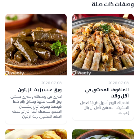
وصفات ذات صلة
2026-07-08
2026-07-08
الملفوف المحشي في
ورق عنب بزيت الزيتون
أقل وقت
تميزي في وصفاتك وحضري محشي
ورق العنب بنكهة ومذاق رائع كما
نقدم لكِ اليوم أسهل طريقة لعمل
بلوصفة وسوف تنال إستحسان
الملفوف المحشي نأمل أن ينال
الجميع. سيعجبك أيضًا: شرائح سمك
إعجابكِ.
الفيليه المشوي بزيت الزيتون