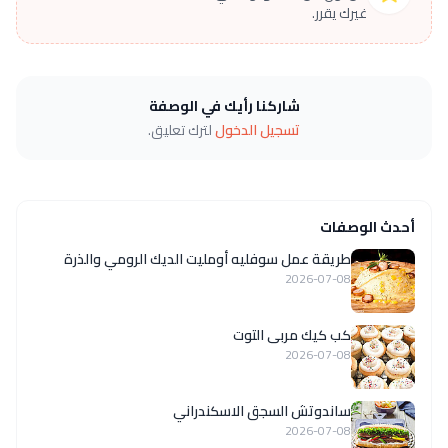
غيرك يقرر.
شاركنا رأيك في الوصفة
تسجيل الدخول
لترك تعليق.
أحدث الوصفات
طريقة عمل سوفليه أومليت الديك الرومي والذرة
2026-07-08
كب كيك مربى التوت
2026-07-08
ساندوتش السجق الاسكندراني
2026-07-08