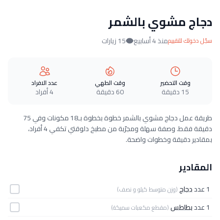
دجاج مشوي بالشمر
منذ 4 أسابيع
15 زيارات
سجّل دخولك للتقييم
وقت التحضير
وقت الطهي
عدد الافراد
15 دقيقة
60 دقيقة
4 أفراد
طريقة عمل دجاج مشوي بالشمر خطوة بخطوة بـ18 مكونات وفي 75
دقيقة فقط. وصفة سهلة ومجرّبة من مطبخ دلوقتي تكفي 4 أفراد،
بمقادير دقيقة وخطوات واضحة.
المقادير
1 عدد
دجاج
(وزن متوسط كيلو و نصف)
1 عدد
بطاطس
(مقطع مكعبات سميكة)