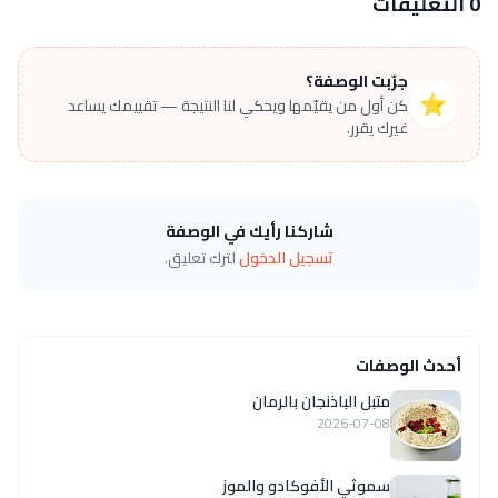
0 التعليقات
جرّبت الوصفة؟
⭐
كن أول من يقيّمها ويحكي لنا النتيجة — تقييمك يساعد
غيرك يقرر.
شاركنا رأيك في الوصفة
تسجيل الدخول
لترك تعليق.
أحدث الوصفات
متبل الباذنجان بالرمان
2026-07-08
سموثي الأفوكادو والموز