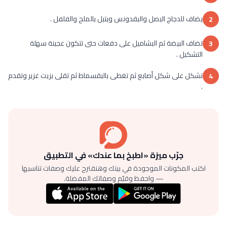
يضاف للدجاج البصل والبقدونس ويتبل بالملح والفلفل .
2
تضاف البيضة ثم البشاميل على دفعات حتى تتكون عجينة سهلة
3
التشكيل .
تشكل على شكل أصابع ثم تغطى بالبقسماط ثم تقلى بزيت غزير وتقدم
4
.
جرّب ميزة «اطبخ بما عندك» في التطبيق
اكتب المكونات الموجودة في بيتك وهنقترح عليك وصفات تناسبها
— واحفظ وقيّم وصفاتك المفضلة.