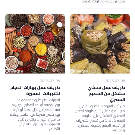
بمقادير دقيقة وخطوات واضحة.
2026-07-08
2026-07-08
طريقة عمل محشي
طريقة عمل بهارات الدجاج
مشكل من المطبخ
للتتبيلات المميزة
المصري
البهارات أنواع كثيرة ومختلفة حسب
نوع الوصفة أو نوع المطبخ الذي يتم
من أجل العزومات الكبيرة ،تعرفي
فيه التحضير لان لكل مطبخ أو دولة
مع شملولة على أسرع طريقة لتحضير
بهار معين يميزها في الطعم، وعادة
المحشي المشكل على الطريقة
ما تكون البهارات والتوابل هي
المصرية ، بداية من تحضير الخضروات
المسؤول الأول عن الطعم في
إلى تحضير الحشو وتسوية المحشي
الأطباق
وتقديمه