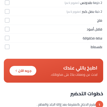
2 حزمة
بقدونس
(مفروم ناعم)
2 حبة
بصل كبير
(مفروم ناعم)
ملح
فلفل أسود
بيضه مخفوقة
بقسماط
اطبخ باللي عندك
جربه الآن
ابحث عن وصفات بناءً على مكوناتك.
خطوات التحضير
يفرم الدجاج بالمفرمة بعد إزالة الجلد والعظم .
1