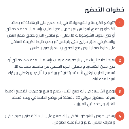
خطوات التحضير
?توضع الكريمة والشوكولاتة في إناء صغير على نار هادئة ثم يضاف
1
الكاكاو ويخفق ليتجانس ثم يطهى مع التقليب بإستمرار لمدة 5 دقائق
أو حتى تذوب الشوكولاتة (لا يغلي) ثم نطفئ النار ويخفق صفار البيض
والسكر في طبق حراري حتى يتجانس ثم يصب خليط الكريمة الساخن
على خليط صفار البيض مع الخفق بإستمرار حتى يتجانس .
نعيد الخليط للإناء على نار خفيفة و يقلب بإستمرار لمدة 5-7 دقائق أو
2
حتى يثخن الكاسترد و يغطى الجزء الخلفي من ملعقة معدنية (لا
تسمح الحليب ليغلي لأنه قد يتخثر) ثم يوضع جانباً ليبرد و يغطي و يترك
ليبرد لمدة ليلة .
يوضع الكاسترد في آلة صنع الآيس كريم و نتبع توجيهات المُصَنِع (وهذا
3
سوف يستغرق حوالي 20 دقيقة) ثم يوضع الخليط في وعاء مُحكم
الغلق و يجمد في الفريزر .
يسخن صوص الشوكولاتة في إناء صغير على نار هادئة حتى يصبح دافئ
4
و يغرف الآيس كريم و ينثر عليه الصوص .