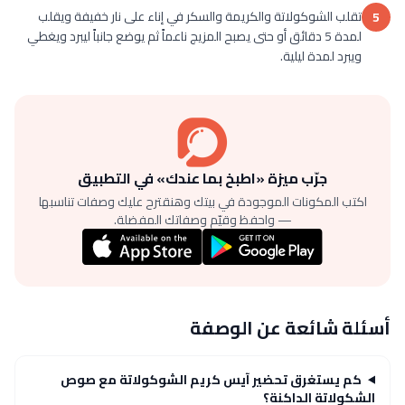
تقلب الشوكولاتة والكريمة والسكر في إناء على نار خفيفة ويقلب
5
لمدة 5 دقائق أو حتى يصبح المزيج ناعماً ثم يوضع جانباً ليبرد ويغطي
ويبرد لمدة ليلية.
جرّب ميزة «اطبخ بما عندك» في التطبيق
اكتب المكونات الموجودة في بيتك وهنقترح عليك وصفات تناسبها
— واحفظ وقيّم وصفاتك المفضلة.
أسئلة شائعة عن الوصفة
كم يستغرق تحضير آيس كريم الشوكولاتة مع صوص
الشكولاتة الداكنة؟