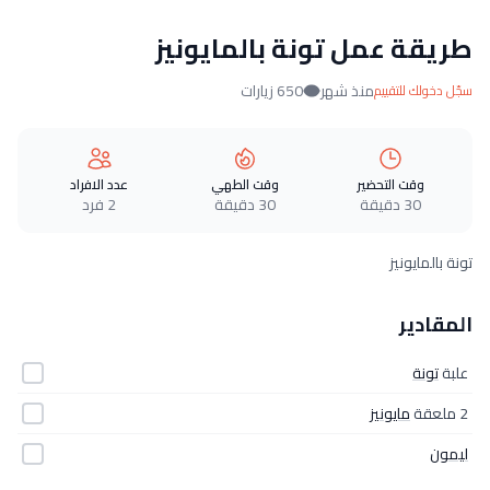
طريقة عمل تونة بالمايونيز
منذ شهر
650 زيارات
سجّل دخولك للتقييم
وقت التحضير
وقت الطهي
عدد الافراد
30 دقيقة
30 دقيقة
2 فرد
تونة بالمايونيز
المقادير
علبة
تونة
2 ملعقة
مايونيز
ليمون