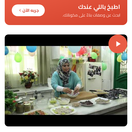
اطبخ باللي عندك
جربه الآن
ابحث عن وصفات بناءً على مكوناتك.