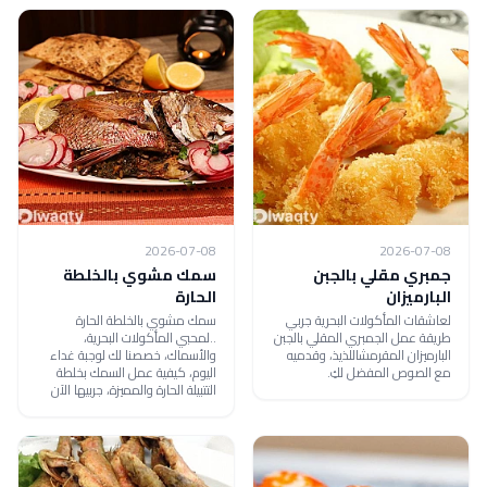
2026-07-08
2026-07-08
جمبري مقلي بالجبن
سمك مشوي بالخلطة
البارميزان
الحارة
لعاشقات المأكولات البحرية جربي
سمك مشوي بالخلطة الحارة
طريقة عمل الجمبري المقلي بالجبن
..لمحبي المأكولات البحرية،
البارميزان المقرمشاللذيذ، وقدميه
والأسماك، خصصنا لك لوجبة غداء
مع الصوص المفضل لكِ.
اليوم، كيفية عمل السمك بخلطة
التتبيلة الحارة والمميزة، جربيها الآن