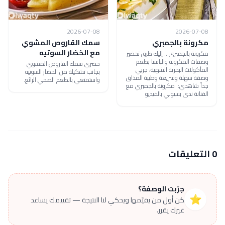
2026-07-08
2026-07-08
مكرونة بالجمبري
سمك القاروص المشوي
مع الخضار السوتيه
مكرونة بالجمبري .. إليكِ طرق تحضير
وصفات المكرونة والباستا بطعم
حضري سمك القاروص المشوي
المأكولات البحرية الشهية، جربي
بجانب تشكيلة من الخضار السوتيه
وصفة سهلة وسريعة وطيبة المذاق
واستمتعي بالطعم الصحي الرائع.
جداً شاهدي: مكرونة بالجمبري مع
الفنانة ندى بسيوني بالفيديو
0 التعليقات
جرّبت الوصفة؟
⭐
كن أول من يقيّمها ويحكي لنا النتيجة — تقييمك يساعد
غيرك يقرر.