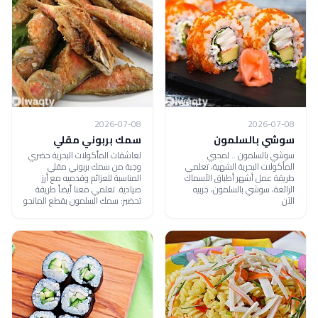
2026-07-08
2026-07-08
سوشي بالسلمون
سمك بربوني مقلي
سوشي بالسلمون .. لمحبي
لعاشقات المأكولات البحرية حضري
المأكولات البحرية الشهية، تعلمي
وجبة من سمك بربوني مقلي
طريقة عمل أشهر أطباق الأسماك
المناسبة للعزائم وقدميه مع أرز
الرائعة، سوشي بالسلمون، جربيه
صيادية. تعلمي معنا أيضاً طريقة
الآن
تحضير: سمك السلمون بقطع المانجو