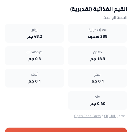
القيم الغذائية (تقديرية)
للحصة الواحدة
سعرات حرارية
بروتين
288 سعرة
48.2 جم
دهون
كربوهيدرات
18.3 جم
0.3 جم
سكر
ألياف
0.1 جم
0.1 جم
ملح
0.40 جم
المصدر:
CIQUAL
/
Open Food Facts