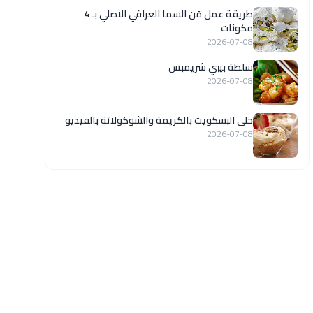
طريقة عمل مَن السما العراقي الاصلي بـ 4
مكونات
2026-07-08
سلطة بيبي شريمبس
2026-07-08
حلى البسكويت بالكريمة والشوكولاتة بالفيديو
2026-07-08