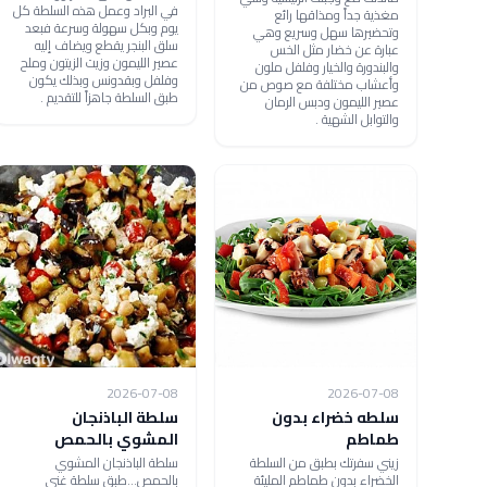
في البراد وعمل هذه السلطة كل
مغذية جداً ومذاقها رائع
يوم وبكل سهولة وسرعة فبعد
وتحضيرها سهل وسريع وهي
سلق البنجر يقطع ويضاف إليه
عبارة عن خضار مثل الخس
عصير الليمون وزيت الزيتون وملح
والبندورة والخيار وفلفل ملون
وفلفل وبقدونس وبذلك يكون
وأعشاب مختلفة مع صوص من
طبق السلطة جاهزاً للتقديم .
عصير الليمون ودبس الرمان
والتوابل الشهية .
2026-07-08
2026-07-08
سلطه خضراء بدون
سلطة الباذنجان
طماطم
المشوي بالحمص
زيني سفرتك بطبق من السلطة
سلطة الباذنجان المشوي
الخضراء بدون طماطم المليئة
بالحمص...طبق سلطة غني