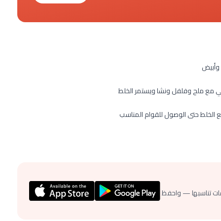
 وأبيض
ئي مع ملح وفلفل ونشا ويستمر الخلط
مع الخلط حتى الوصول للقوام المناسب
ات تناسبها — واحفظ