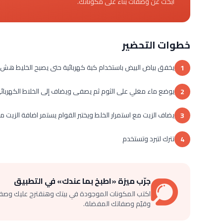
ابحث عن وصفات بناءً على مكوناتك.
خطوات التحضير
يخفق بياض البيض باستخدام كبة كهربائية حتى يصبح الخليط هش
1
يوضع ماء مغلي على الثوم ثم يصفى ويضاف إلى الخلاط الكهربا
2
يضاف الزيت مع استمرار الخلط ويختبر القوام يستمر اضافة الزيت 
3
تترك لتبرد وتستخدم
4
جرّب ميزة «اطبخ بما عندك» في التطبيق
اكتب المكونات الموجودة في بيتك وهنقترح عليك وصف
وقيّم وصفاتك المفضلة.