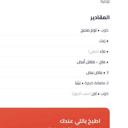
ثومية
المقادير
كوب
• ثوم صحيح
• زيت
• ماء
(مغلي)
• ملح – فلفل أبيض
3
• بياض بيض
2 ملعقة كبيرة
• نشا
كوب
• لبن
(حسب الذوق)
اطبخ باللي عندك