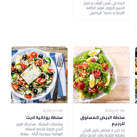
لذيذة في نفس الوقت و تمنح
الجسم البروتين لتوليد الطاقة
اللازمة و خاصة ً للرياضيين .
2026-07-08
2026-07-08
سلطة البيض المسلوق
سلطة يونانية لايت
للرجيم
لعاشقات السلطة ، نقدم لكِ اليوم
أسرع طريقة لتحضير السلطة
إذا كنتِ لا تفضلين تناول البيض
اليونانية! سيعجبك أيضًا: سلطة
بطريقة تقليدية وقت اتباعكِ نظام