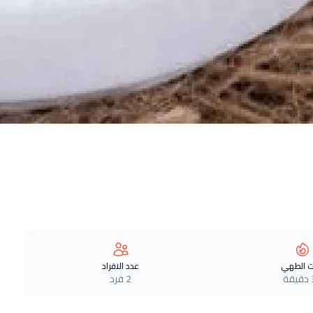
 الطهي
عدد الافراد
ة
2 فرد