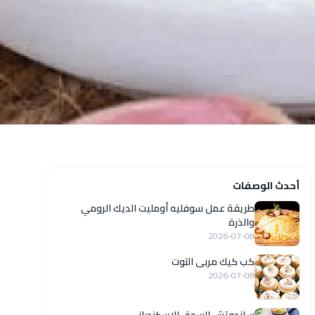
أحدث الوصفات
طريقة عمل سوفليه أومليت الديك الرومي
والذرة
2026-07-08
كب كيك مربى التوت
2026-07-08