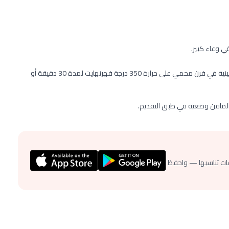
ي وعاء كبير.
وزعي الخليط في قوالب صينية المافن مدهونة بالزيت، ضعي الصينية في فرن محمي على حرارة 350 درجة فهرنهايت لمدة 30 دقيقة أو
ات تناسبها — واحفظ