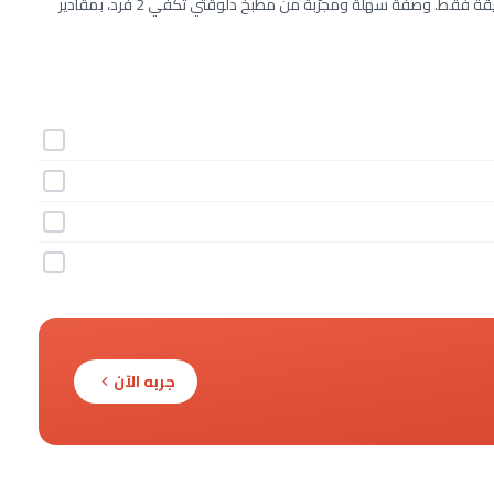
طريقة عمل مافن الخبز بالدجاج خطوة بخطوة بـ4 مكونات وفي 30 دقيقة فقط. وصفة سهلة ومجرّبة من مطبخ دلوقتي تكفي 2 فرد، بمقادير
جربه الآن