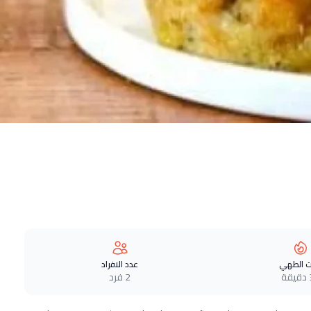
 الطهي
عدد الافراد
ة
2 فرد