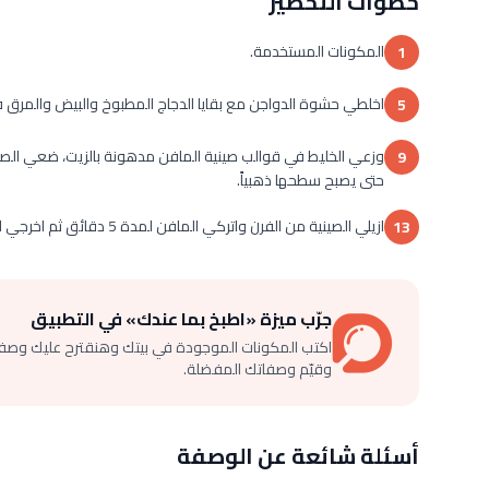
خطوات التحضير
المكونات المستخدمة.
1
اخلطي حشوة الدواجن مع بقايا الدجاج المطبوخ والبيض والمرق ف
5
9
حتى يصبح سطحها ذهبياً.
ازيلي الصينية من الفرن واتركي المافن لمدة 5 دقائق ثم اخرجي المافن وضعيه في طبق التقديم.
13
جرّب ميزة «اطبخ بما عندك» في التطبيق
اكتب المكونات الموجودة في بيتك وهنقترح عليك وصف
وقيّم وصفاتك المفضلة.
أسئلة شائعة عن الوصفة