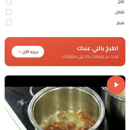
ملح
فلفل
شمر
اطبخ باللي عندك
جربه الآن
ابحث عن وصفات بناءً على مكوناتك.