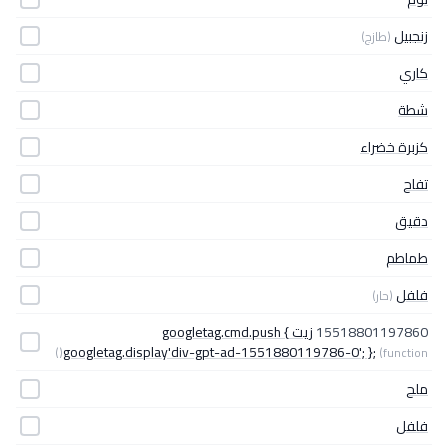
زنجبيل
(طازج)
كاري
شطة
كزبرة خضراء
تفاح
دقيق
طماطم
فلفل
(حار)
15518801197860
زيت googletag.cmd.push {
googletag.display'div-gpt-ad-1551880119786-0'; };
(function()
ملح
فلفل