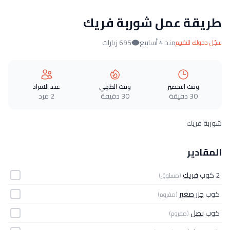
طريقة عمل شوربة فريك
منذ 4 أسابيع
695 زيارات
سجّل دخولك للتقييم
وقت التحضير
وقت الطهي
عدد الافراد
30 دقيقة
30 دقيقة
2 فرد
شوربة فريك
المقادير
2 كوب
فريك
(مسلوق)
كوب
جزر صغير
(مفروم)
كوب
بصل
(مفروم)