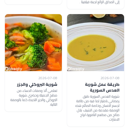
إلى المذاق الرائع لجبنة فيلفيتا .
2026-07-08
2026-07-08
طريقة عمل شوربة
شوربة البروكلي والجزر
العدس السورية
تعلمي ألذ وصفات الحساء من
مطبخ الجميلة وحضري شوربة
شوربة العدس السورية طبق
البروكلي والجزر اللذيذة كما بالوصفة
رمضاني بامتياز لما فيه من طاقة
التالية.
لجسم الانسان وخاصة الصائم هذه
الوصفة مقدمة من الشيف بلال
صالح من مطعم النافورة ابراج
الامارات