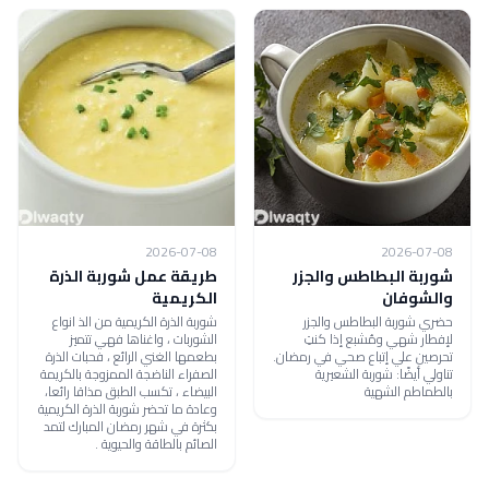
2026-07-08
2026-07-08
شوربة البطاطس والجزر
طريقة عمل شوربة الذرة
والشوفان
الكريمية
حضري شوربة البطاطس والجزر
شوربة الذرة الكريمية من الذ انواع
لإفطار شهي ومُشبع إذا كنتِ
الشوربات ، واغناها فهي تتميز
تحرصين علي إتباع صحي في رمضان.
بطعمها الغني الرائع ، فحبات الذرة
تناولي أيضًا: شوربة الشعيرية
الصفراء الناضجة الممزوجة بالكريمة
بالطماطم الشهية
البيضاء ، تكسب الطبق مذاقا رائعا،
وعادة ما تحضر شوربة الذرة الكريمية
بكثرة في شهر رمضان المبارك لتمد
الصائم بالطاقة والحيوية .