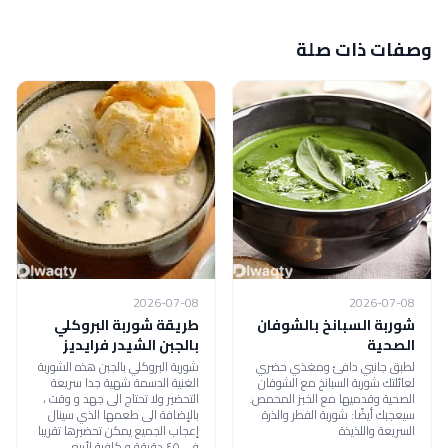
وصفات ذات صلة
2026-07-08
2026-07-08
شوربة السبانخ بالشوفان
طريقة شوربة البروكلي
الصحية
بالجبن الشيدر فرايديز
لطبق جانبي دافئ ومغذي حضري
شوربة البروكلي بالجبن هذه الشوربة
لعائلتك شوربة السبانخ مع الشوفان
الغنية الدسمة شهية جدا سريعة
الصحية وقدميها مع الخبز المحمص.
التحضير ولا تحتاج الى جهد و وقت ،
سيعجبك أيضًا: شوربة الفطر والذرة
بالإضافة الى طعمها الذي سينال
السريعة واللذيذة
إعجاب الجميع يمكن تحضيرها تقريبا
في ٤٥ دقيقة و كافية لأربع