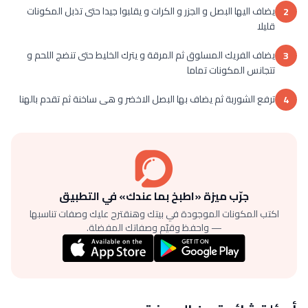
يضاف اليها البصل و الجزر و الكرات و يقلبوا جيدا حتى تذبل المكونات
2
قليلا
يضاف الفريك المسلوق ثم المرقة و يترك الخليط حتى تنضج اللحم و
3
تتجانس المكونات تماما
ترفع الشوربة ثم يضاف بها البصل الاخضر و هى ساخنة ثم تقدم بالهنا
4
جرّب ميزة «اطبخ بما عندك» في التطبيق
اكتب المكونات الموجودة في بيتك وهنقترح عليك وصفات تناسبها
— واحفظ وقيّم وصفاتك المفضلة.