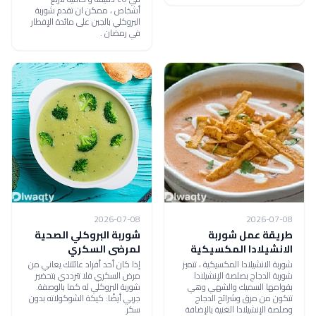
أشخاص ، ممكن ان تقدم شوربة
البروكلي بالجبن على مائدة الإفطار
في رمضان .
2026-07-08
2026-07-08
طريقة عمل شوربة
شوربة البروكلي الصحية
الانشيلادا المكسيكية
لمرضى السكري
شوربة الانشيلادا المكسيكية ، تتميز
إذا كان أحد أفراد عائلتك يعاني من
شوربة الدجاج بصلصة الإنشيلادا
مرض السكري فلا تترددي بتحضير
بقوامها السميك والشهي وهي
شوربة البروكلي له كما بالوصفة.
تتكون من مرق وشرائح الدجاج
جربي أيضًا: كيكة الشوكولاته بدون
وصلصة الإنشيلادا الغنية بالإضافة
سكر