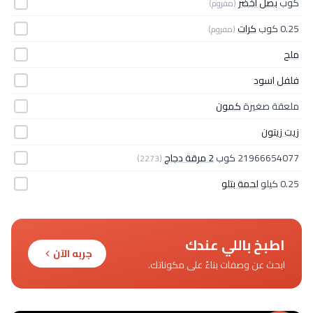
كوب
بصل اخضر
(مفروم)
0.25 كوب
كرات
(مفروم)
ملح
فلفل اسود
ملعقة صغيرة
كمون
زيت زيتون
21966654077 كوب
2 مرقة دجاج
(2273)
0.25 كيلو
لحمة بتلو
اطبخ باللي عندك
جربه الآن
ابحث عن وصفات بناءً على مكوناتك.