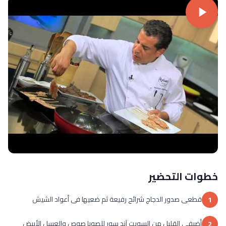
خطوات التحضير
قطعى صدور الدجاج شرائح رفيعة ثم ضعيها فى أعواد الشيش
1
أضيفى القليل من السويت آند سور للصويا صوص والعسل الأبيض
2