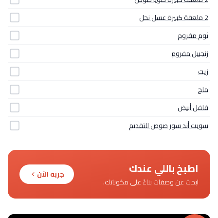
2 ملعقة كبيرة عسل نحل
ثوم مفروم
زنجبيل مفروم
زيت
ملح
فلفل أبيض
سويت أند سور صوص للتقديم
اطبخ باللي عندك
جربه الآن
ابحث عن وصفات بناءً على مكوناتك.