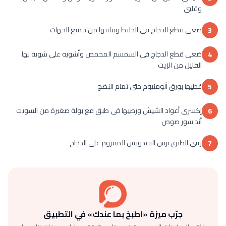
وقلبى
ضعى قطع الدجاج فى الخليط وقلبيها من جميع الجهات
3
ضعى قطع الدجاج فى السمسم المحمص وأشويه على شوية بها
4
القليل من الزيت
غطيها بورق ألومنيوم حتى تمام النضج
5
إكسرى أعواد الشيش ورصيها فى طبق مع بولة صغيرة من السويت
6
أند سور صوص
زينى الطبق برش البقدونس المفروم على الدجاج
7
جرّب ميزة «اطبخ بما عندك» في التطبيق