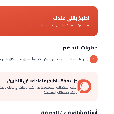
اطبخ باللي عندك
ابحث عن وصفات بناءً على مكوناتك.
خطوات التحضير
في وعاء محكم تقل جميع المكونات معاً وتخزن في مكان بارد وجاف لم
1
جرّب ميزة «اطبخ بما عندك» في التطبيق
اكتب المكونات الموجودة في بيتك وهنقترح عليك وصف
وقيّم وصفاتك المفضلة.
أسئلة شائعة عن الوصفة