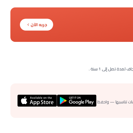
جربه الآن
دة تصل إلى 1 سنة .
ات تناسبها — واحفظ