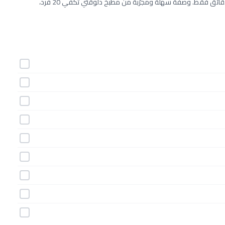
طريقة عمل ميكس توابل الكريول خطوة بخطوة بـ9 مكونات وفي 5 دقائق فقط. وصفة سهلة ومجرّبة من مطبخ دلوقتي تكفي 20 فرد،