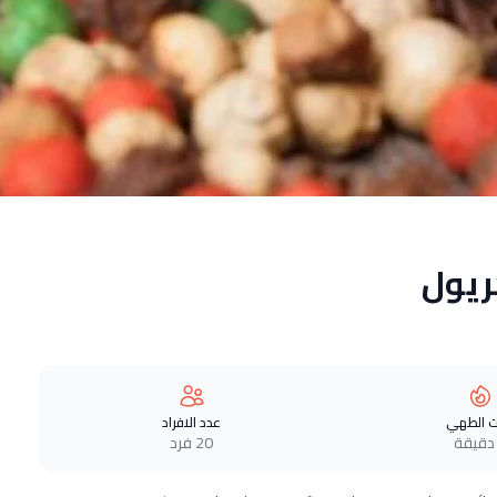
ريول
 الطهي
عدد الافراد
20 فرد