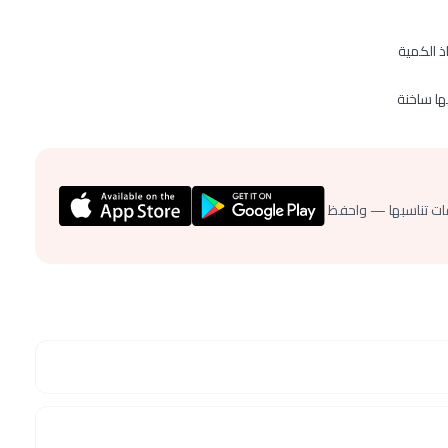
 الكمية
ها ساخنة
ات تناسبها — واحفظ