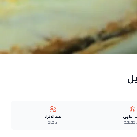
ل
 الطهي
عدد الافراد
ة
2 فرد