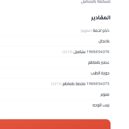
مسقعة بالبشاميل
المقادير
كيلو
لحمة
(مفروم)
باذنجان
1966654076
بشاميل
(2273)
عصير طماطم
جوزة الطيب
1966654075
صلصة طماطم
(2273)
صنوبر
زبيب للوجه