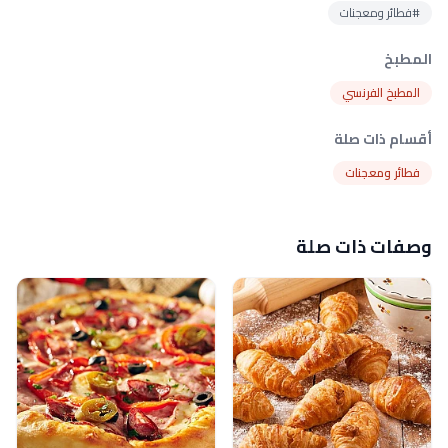
#فطائر ومعجنات
المطبخ
المطبخ الفرنسي
أقسام ذات صلة
فطائر ومعجنات
وصفات ذات صلة