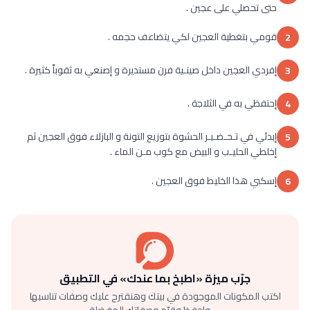
حتى تحصلي على عجين .
قومي بتغطية العجين لكي يتضاعف حجمه .
2
إفردي العجين داخل صينـية فرن مستديرة و إصنعي به ثقوباً كثيرة .
3
إحتفظي به في الثلاجة .
4
إبدئي في تـحـضـيـر الحشوة بتوزيع التونة و البازلاء فوق العجين ثم
5
إخلطي الحليـب و البيض مع كوب مـن الماء .
إسكبي هذا الخليط فوق العجين .
6
جرّب ميزة «اطبخ بما عندك» في التطبيق
اكتب المكونات الموجودة في بيتك وهنقترح عليك وصفات تناسبها
— واحفظ وقيّم وصفاتك المفضلة.