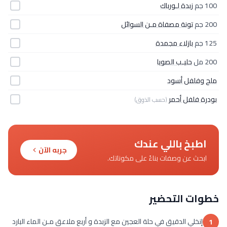
100 جم
زبدة لـورباك
200 جم
تونة مصفاة مـن السوائل
125 جم
بازلاء مجمدة
200 مل
حليـب الصويا
ملح وفلفل أسود
بودرة فلفل أحمر
(حسب الذوق)
اطبخ باللي عندك
جربه الآن
ابحث عن وصفات بناءً على مكوناتك.
خطوات التحضير
إنخلي الدقيق في حلة العجين مع الزبدة و أربع ملاعق مـن الماء البارد
1