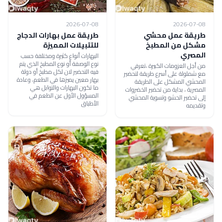
2026-07-08
2026-07-08
طريقة عمل محشي
طريقة عمل بهارات الدجاج
مشكل من المطبخ
للتتبيلات المميزة
المصري
البهارات أنواع كثيرة ومختلفة حسب
نوع الوصفة أو نوع المطبخ الذي يتم
من أجل العزومات الكبيرة ،تعرفي
فيه التحضير لان لكل مطبخ أو دولة
مع شملولة على أسرع طريقة لتحضير
بهار معين يميزها في الطعم، وعادة
المحشي المشكل على الطريقة
ما تكون البهارات والتوابل هي
المصرية ، بداية من تحضير الخضروات
المسؤول الأول عن الطعم في
إلى تحضير الحشو وتسوية المحشي
الأطباق
وتقديمه