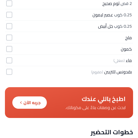
2 فص
ثوم صحيح
0.25 كوب
عصير ليمون
0.25 كوب
خل أبيض
ملح
كمون
ماء
(مغلي)
بقدونس للتزيين
(مفروم)
اطبخ باللي عندك
جربه الآن
ابحث عن وصفات بناءً على مكوناتك.
خطوات التحضير