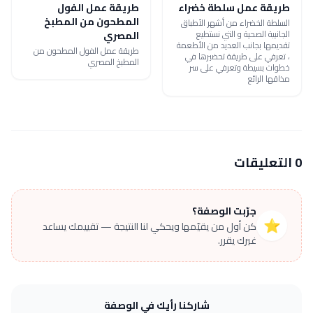
طريقة عمل سلطة خضراء
طريقة عمل الفول
المطحون من المطبخ
السلطة الخضراء من أشهر الأطباق
الجانبية الصحية و التي نستطيع
المصري
تقديمها بجانب العديد من الأطعمة
طريقة عمل الفول المطحون من
، تعرفي على طريقة تحضيرها في
المطبخ المصري
خطوات بسيطة وتعرفي على سر
مذاقها الرائع
0 التعليقات
جرّبت الوصفة؟
⭐
كن أول من يقيّمها ويحكي لنا النتيجة — تقييمك يساعد
غيرك يقرر.
شاركنا رأيك في الوصفة