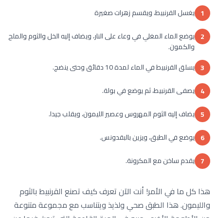
يغسل القرنبيط، ويقسم زهرات صغيرة
1
يوضع الماء المغلي في وعاء على النار، ويضاف إليه الخل والثوم والملح
2
والكمون.
يسلق القرنبيط في الماء لمدة 10 دقائق وحتى ينضج.
3
يصفى القرنبيط، ثم يوضع في بولة.
4
يضاف إليه الثوم المهروس وعصير الليمون، ويقلب جيدا.
5
يوضع في الطبق، ويزين بالبقدونس.
6
يقدم ساخن مع المكرونة.
7
هذا كل ما في الأمر! أنت الآن تعرف كيف تصنع القرنبيط بالثوم
والليمون. هذا الطبق صحي ولذيذ ويتناسب مع مجموعة متنوعة