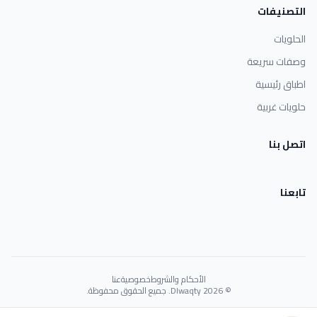
التصنيفات
الحلويات
وصفات سريعة
اطباق رئيسية
حلويات غربية
اتصل بنا
تابعنا
الأحكام والشروط
خصوصية
عنا
© 2026 Dlwaqty. جميع الحقوق محفوظة.
Powered by
GAIT