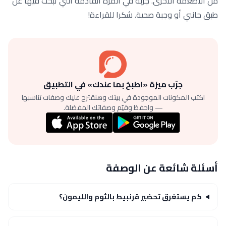
من الأطعمة الأخرى. جربه في المرة القادمة التي تبحث فيها عن
طبق جانبي أو وجبة صحية. شكرا للقراءة!
جرّب ميزة «اطبخ بما عندك» في التطبيق
اكتب المكونات الموجودة في بيتك وهنقترح عليك وصفات تناسبها
— واحفظ وقيّم وصفاتك المفضلة.
أسئلة شائعة عن الوصفة
كم يستغرق تحضير قرنبيط بالثوم والليمون؟