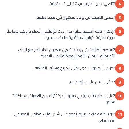
?تابعي عجن المزيج من 10 إلى 15 دقيقة.
4
?ضعي العجينة في وعاء مدهون بأي مادة دهنية.
5
?إدهني وجه العجينة بقليل من الزيت ثمّ غلّفي الوعاء واتركيه جانباً على
6
حرارة الغرفة لترتاح العجينة ويتضاعف حجمها.
?لتحضير الصلصة: في وعاء، ضعي معجون الطماطم مع الماء،
7
الأوريجانو، الريحان ، الثوم البودرة والبصل البودرة.
?حرّكي المكونات حتى يغلي المزيج وتكثف الصلصة.
8
?حمّي الفرن على حرارة عالية.
9
?على سطح صلب، وزّعي دقيق الذرة ثمّ افردي العجينة بسماكة 3
10
سنتم.
?بواسطة قطّاعة كبيرة الحجم على شكل قلب، قطّعي العجينة إلى
11
عدّة قطع.