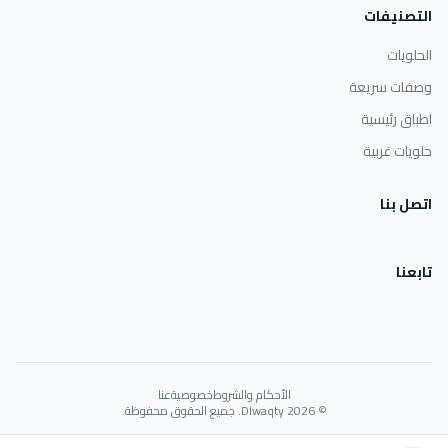
التصنيفات
الحلويات
وصفات سريعة
اطباق رئيسية
حلويات غربية
اتصل بنا
تابعنا
الأحكام والشروط
خصوصية
عنا
© 2026 Dlwaqty. جميع الحقوق محفوظة.
Powered by
GAIT