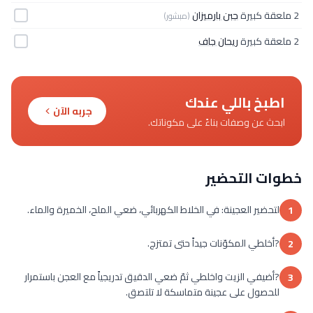
2 ملعقة كبيرة
جبن بارميزان
(مبشور)
2 ملعقة كبيرة
ريحان جاف
اطبخ باللي عندك
جربه الآن
ابحث عن وصفات بناءً على مكوناتك.
خطوات التحضير
لتحضير العجينة: في الخلاط الكهربائي، ضعي الملح، الخميرة والماء.
1
?أخلطي المكوّنات جيداً حتى تمتزج.
2
?أضيفي الزيت واخلطي ثمّ ضعي الدقيق تدريجياً مع العجن باستمرار
3
للحصول على عجينة متماسكة لا تلتصق.