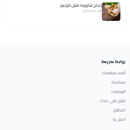
دجاج شاورما متبل للرجيم
2026-07-08
روابط سريعة
أضف مطعمك
مساعدة
الوصفات
اطبخ باللي عندك
المطابخ
اتصل بنا