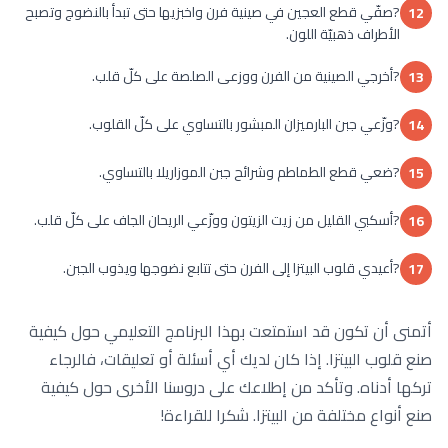
?صفّي قطع العجين في صينية فرن واخبزيها حتى تبدأ بالنضوج وتصبح
12
الأطراف ذهبيّة اللون.
?أخرجي الصينية من الفرن ووزعى الصلصة على كلّ قلب.
13
?وزّعي جبن البارميزان المبشور بالتساوي على كلّ القلوب.
14
?ضعي قطع الطماطم وشرائح جبن الموزاريلا بالتساوي.
15
?أسكبي القليل من زيت الزيتون ووزّعي الريحان الجاف على كلّ قلب.
16
?أعيدي قلوب البيتزا إلى الفرن حتى تتابع نضوجها ويذوب الجبن.
17
أتمنى أن تكون قد استمتعت بهذا البرنامج التعليمي حول كيفية
صنع قلوب البيتزا. إذا كان لديك أي أسئلة أو تعليقات، فالرجاء
تركها أدناه. وتأكد من إطلاعك على دروسنا الأخرى حول كيفية
صنع أنواع مختلفة من البيتزا. شكرا للقراءة!