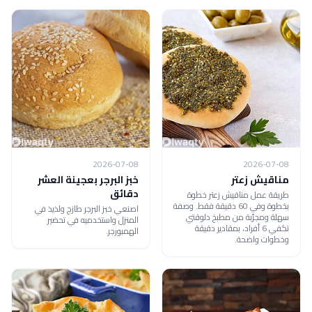
2026-07-08
2026-07-08
مناقيش زعتر
خبز البرجر بعجينة العشر
دقائق
طريقة عمل مناقيش زعتر خطوة
بخطوة وفي 60 دقيقة فقط. وصفة
اصنعي خبز البرجر طازج ولذيذ في
سهلة ومجرّبة من مطبخ دلوقتي
المنزل واستخدميه في تحضير
تكفي 6 أفراد، بمقادير دقيقة
الهمبورجر.
وخطوات واضحة.