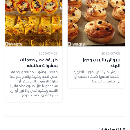
2026-07-08
2026-07-08
بريوش بالزبيب وجوز
طريقة عمل معجنات
الهند
بحشوات مختلفه
البريوش من أشهر الحلويات الخليجية
معجنات بحشوات مختلفه و بوصفة
الخفيفة قدميها كعشاء خفيف أو
عجين ناجحة وشهية ونقدم لكم عدة
في مناسباتك الخاصة!
خيارات للحشوات التي يمكن أن
تستخدموها مثل حشوة دجاج فاهيتا
اللذيذة وحشوة الجبن والزيتون أو أي
حشوات أخرى حسب الذوق .
0 التعليقات