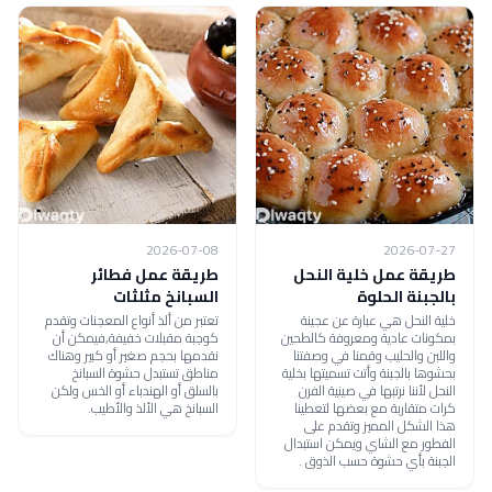
2026-07-08
2026-07-27
طريقة عمل خلية النحل
طريقة عمل فطائر
بالجبنة الحلوة
السبانخ مثلثات
خلية النحل هي عبارة عن عجينة
تعتبر من ألذ أنواع المعجنات وتقدم
بمكونات عادية ومعروفة كالطحين
كوجبة مقبلات خفيفة,فيمكن أن
واللبن والحليب وقمنا في وصفتنا
نقدمها بحجم صغير أو كبير وهناك
بحشوها بالجبنة وأتت تسميتها بخلية
مناطق تستبدل حشوة السبانخ
النحل لأننا نرتبها في صينية الفرن
بالسلق أو الهندباء أو الخس ولكن
كرات متقاربة مع بعضها لتعطينا
السبانخ هي الألذ والأطيب.
هذا الشكل المميز وتقدم على
الفطور مع الشاي ويمكن استبدال
الجبنة بأي حشوة حسب الذوق .