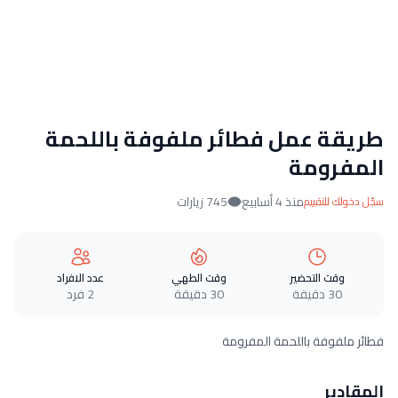
طريقة عمل فطائر ملفوفة باللحمة
المفرومة
منذ 4 أسابيع
745 زيارات
سجّل دخولك للتقييم
وقت التحضير
وقت الطهي
عدد الافراد
30 دقيقة
30 دقيقة
2 فرد
فطائر ملفوفة باللحمة المفرومة
المقادير