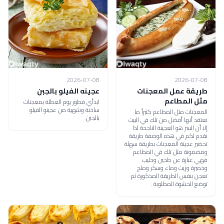
2026-07-08
2026-07-08
طريقة عمل المعجنات
عجينه الفيلو بالجبن
مثل المطاعم
ابدأي فطور يوم العطلة بمعجنات
ساخنة وشهية من عجينو الفيلو
المعجنات مثل المطاعم كثيراً ما
بالجبن.
نعتقد أنها أفضل من تلك في البيت
إلا أن السر هو العجينة الناجحة لذا
نقدم لكم في هذه الوصفة طريقة
تحضير عجينة المعجنات بطريقة سهلة
ومضمونة مثل تلك في المطاعم
فهي عبارة عن طحين وحليب
وخميرة وزيت وماء وسكر وملح
تعجن بنفس الطريقة المذكورة ثم
توضع الحشوة المطلوبة .