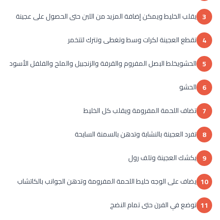
يقلب الخليط ويمكن إضافة المزيد من اللبن حتى الحصول على عجينة
3
تقطع العجينة لكرات وسط وتغطى وتترك لتتخمر
4
الحشويخلط البصل المفروم والقرفة والزنجبيل والملح والفلفل الأسود
5
الحشو
6
تضاف اللحمة المفرومة ويقلب كل الخليط
7
تفرد العجينة بالنشابة وتدهن بالسمنة السايحة
8
يكشك العجينة وتلف رول
9
يضاف على الوجه خليط اللحمة المفرومة وتدهن الجوانب بالكاتشاب
10
توضع في الفرن حتى تمام النضج
11