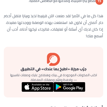
نقطع بيتزا القرنبيط، ونقدمها مع البطاطس المقلية.
15
هذا كل ما في الأمر! لقد صنعت الآن قرنبيط لذيذ وبيتزا فلفل أخضر
حار. أتمنى أن تكون قد استمتعت بهذه الوصفة ووجدتها مفيدة.
إذا كان لديك أي أسئلة أو تعليقات، فالرجاء تركها أدناه. أحب أن
أسمع منك!
جرّب ميزة «اطبخ بما عندك» في التطبيق
اكتب المكونات الموجودة في بيتك وهنقترح عليك وصفات تناسبها
— واحفظ وقيّم وصفاتك المفضلة.