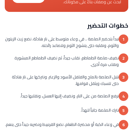
ابحث عن وصفات بناءً على مكوناتك.
خطوات التحضير
نبدأ بتحضير الصلصة .. في وعاء متوسط على نار هادئة، نضع زيت الزيتون
1
والثوم، ونقلبه حتى يتشوح الثوم وتتصاعد رائحته.
نضيف صلصة الطماطم، نقلب جيداً، ثم نضيف الطماطم المبشورة
2
ونقلب مرة أخرى.
نتبل الصلصة بالملح والفلفل الأسود والزعتر، ونتركها على نار هادئة
3
حتى تتسبك ويثقل قوامها.
نرفع الصلصة من على النار، ونضيف إليها العسل، ونقلبها جيداً.
4
نترك الصلصة جانباً لتهدأ.
5
في وعاء الكبة أو محضرة الطعام، نضع القرنبيط ونضربه جيداً حتى ينعم.
6