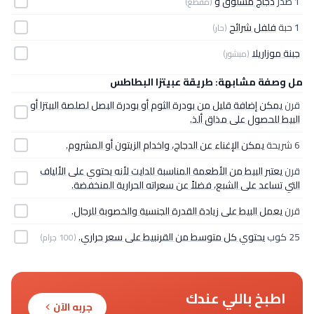
1 صدر
دجاج مسلوق و
(مقطع)
1 حبة
فلفل شرائح
(حار)
جبنة موزاريلا
(مبشور)
مل وصفة مشابهة: طريقة عبيتزا البطاطس
قرن
يمكن إضافة قليل من بودرة الثوم أو بودرة البصل لصلصة البيتزا أو
البيط للحصول على مذاق ألذ.
6 شريحة
يمكن الإغناء عن الدجاج، واخدام الزيتون أو المشروم.
قرن
يعتبر البيط من الأطعمة المناسبة للدايت لأنه يحتوي على الألياف
التي تساعد على الشبع، فضلاً عن سعراته الحرارية المنخفضة.
قرن
يعمل البيط على زيادة القدرة الجنسية والخصوبة للرجال.
25 كوب
يحتوي كل متوسط من القرنبيط على سعر حراري.
(100 جرام)
اطبخ باللي عندك
جربه الآن