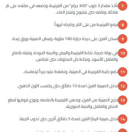
نأخذ مقدار 3 كوب "300 جرام" من القرنبيط، ونضعه في مقلاه على نار
7
هادئة، ونقلبه حتى يتشوح وتتبخر الماء.
نرفع القرنبيط من على النار، ونتركه ليهدأ.
8
نسخن الفرن على درجة حرارة 180 مئوية، ونبطن الصينية بورق زبدة.
9
في بولة كبيرة، نخلط القرنبيط والبيض والجبنة الجودة، ونتبله بالملح
10
والفلفل الأسود، ونخلط كل المكونات حتى تتجانس.
نضع خليط القرنبيط في الصينية، ونضغط عليه جيداً ليتماسك.
11
ندخل الصينية الفرن لمدة 10 دقائق حتى يكتسب اللون الذهبي.
12
نخرج الصينية من الفرن، وندهن القرنبيط بالصلصة، ونوزع فوقها قطع
13
الدجاج والفلفل والجبنة الموزريلا.
ندخل صينية البيتزا الفرن لمدة 5 دقائق أخرى حتى تذوب الجبنة.
14