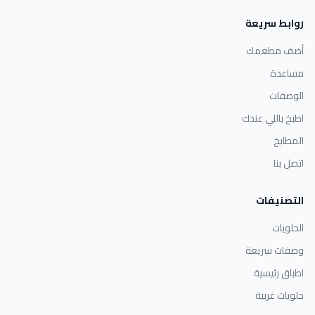
روابط سريعة
أضف مطعمك
مساعدة
الوصفات
اطبخ باللي عندك
المطابخ
اتصل بنا
التصنيفات
الحلويات
وصفات سريعة
اطباق رئيسية
حلويات غربية