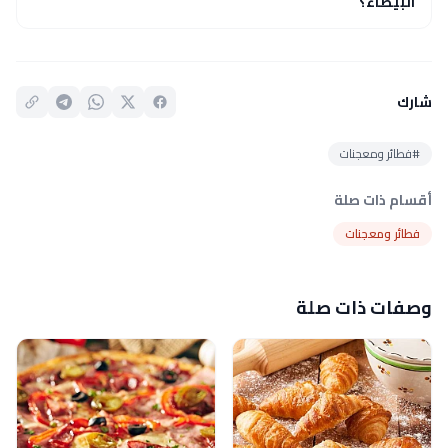
البيضاء؟
شارك
#فطائر ومعجنات
أقسام ذات صلة
فطائر ومعجنات
وصفات ذات صلة