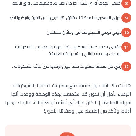
اصنعي نجوماً أو اي شكل آخر من اختيارك، وضعيها على ورق الزبدة.
8
اخبزي البسكويت لمدة 10 دقائق، ثمّ أخرجيها من الفرن واتركيها لتبرد.
9
ذوّبي نوعي الشيكولاتة في وعائين مختلفين.
10
غمّسي نصف كمية البسكويت (من جهة واحدة) في الشيكولاتة
11
البيضاء، والنصف الثاني بالشيكولاتة الغامقة.
زيّني كلّ قطعة بسكويت بحبّة جوز واتركيها حتى تجفّ الشيكولاتة .
12
ها أنت ذا! دليلنا حول كيفية صنع بسكويت الفانيليا بالشوكولاتة
البيضاء. نأمل أن تكون قد استمتعت بهذه الوصفة ووجدت أنها
سهلة المتابعة. إذا كان لديك أي أسئلة أو تعليقات، فالرجاء تركها
أدناه. وتأكد من إطلاعك على وصفاتنا الأخرى!