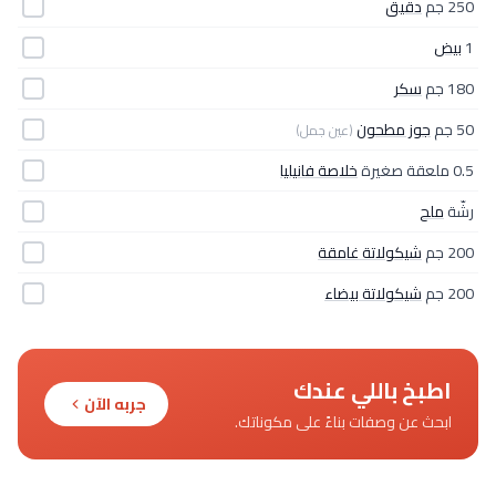
250 جم
دقيق
1
بيض
180 جم
سكر
50 جم
جوز مطحون
(عين جمل)
0.5 ملعقة صغيرة
خلاصة فانيليا
رشّة
ملح
200 جم
شيكولاتة غامقة
200 جم
شيكولاتة بيضاء
اطبخ باللي عندك
جربه الآن
ابحث عن وصفات بناءً على مكوناتك.