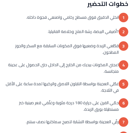
خطوات التحضير
انخلي الدقيق فوق مسطح رخامي واصنعي فجوة داخله.
1
?أضيفي البيضة، رشة الملح وخلاصة الفانيليا.
2
قطّعي الزبدة وضعيها فوق المكونات السابقة مع السكر والجوز
3
المطحون.
اعجني المكونات بيديك من الخارج إلى الداخل حتى الحصول على عجينة
4
متجانسة.
غطّي العجينة بواسطة النايلون اللاصق واتركيها لمدة ساعة على الأقل
5
في الثلاجة.
حمّي الفرن على حرارة 180 درجة مئوية وغلّفي قعر صينية خبز
6
مستطيلة بورق الزبدة.
رقّي العجينة بواسطة النشابة لتصبح سماكتها نصف سنتم.
7