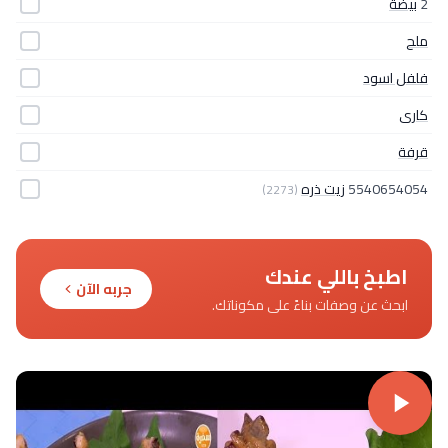
2
بيضة
ملح
فلفل اسود
كارى
قرفة
5540654054
زيت ذره
(2273)
اطبخ باللي عندك
جربه الآن
ابحث عن وصفات بناءً على مكوناتك.