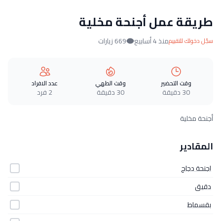
طريقة عمل أجنحة مخلية
منذ 4 أسابيع
669 زيارات
سجّل دخولك للتقييم
وقت التحضير
وقت الطهي
عدد الافراد
30 دقيقة
30 دقيقة
2 فرد
أجنحة مخلية
المقادير
اجنحة دجاج
دقيق
بقسماط