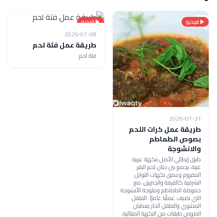
فيديو
فيديو
2026-07-08
طريقة عمل فتة لحم
فتة لحم
2026-07-31
طريقة عمل كرات اللحم
بصوص الطماطم
والانشوجة
طبق إيطالي الأصل بنكهة عربية
غنية، يجمع بين حنان لحم البقر
المفروم وعمق نكهات التوابل
الشرقية كالقرفة والجنزبيل، مع
حموضة الطماطم وملوحة الأنشوجة
التي تضيف عمقًا غامرًا. الفلفل
المشوي والفلفل الحار يعطيان
الصوص طبقات من النكهة المتتالية،