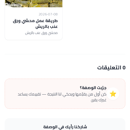
2026-07-08
طريقة عمل محشي ورق
عنب بالريش
محشي ورق عنب بالريش
0 التعليقات
جرّبت الوصفة؟
⭐
كن أول من يقيّمها ويحكي لنا النتيجة — تقييمك يساعد
غيرك يقرر.
شاركنا رأيك في الوصفة