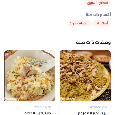
المطبخ الآسيوي
أقسام ذات صلة
أطباق الأرز
مأكولات بحرية
وصفات ذات صلة
2026-07-30
2026-07-26
رز باللحم المفروم
صينية رز بالدجاج