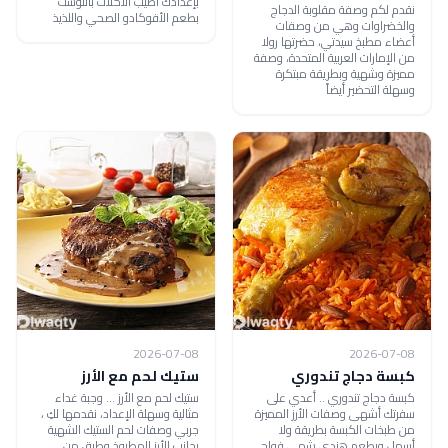
بإعدادك أطيب الأكلات بالتوست
نقدم لكم وصفة مقلوبة الدجاج
بطعم الأفوكادو الصحي واللذيذ
والخضراوات وهي من وصفات
أعضاء مطبخ سيدتي، حضرتها رولا
من الإمارات العربية المتحدة، وصفة
مميزة وشهية وبطريقة مبتكرة
وسهلة التحضير أيضاً
2026-07-08
2026-07-08
كبسة دجاج تندوري
ستيك لحم مع الأرز
كبسة دجاج تندوري .. أعدي على
ستيك لحم مع الأرز ... وجبة غداء
سفرتك أشهى وصفات الأرز المميزة
مثالية وسهلة الإعداد، نقدمها لكِ ،
من طبخات الكبسة بطريقة ولا
جربي وصفات لحم الستيك الشهية
أسهل وبطعم هندي شهي فواح
بجانب الأرز المطبوخ وطبق من