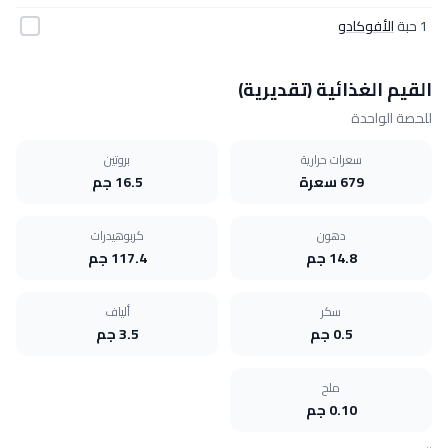
1 حبة
الأفوكادو
القيم الغذائية (تقديرية)
للحصة الواحدة
سعرات حرارية
بروتين
679 سعرة
16.5 جم
دهون
كربوهيدرات
14.8 جم
117.4 جم
سكر
ألياف
0.5 جم
3.5 جم
ملح
0.10 جم