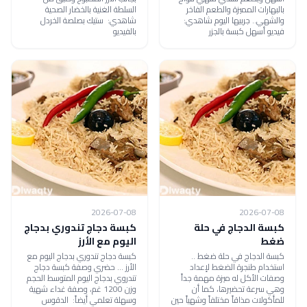
بالبهارات المميزة والطعم الفاخر
السلطة الغنية بالخضار الصحية
والشهي.. جربيها اليوم شاهدي:
شاهدي: ستيك بصلصة الخردل
فيديو أسهل كبسة بالجزر
بالفيديو
2026-07-08
2026-07-08
كبسة الدجاج في حلة
كبسة دجاج تندوري بدجاج
ضغط
اليوم مع الأرز
كبسة الدجاج في حلة ضغط ..
كبسة دجاج تندوري بدجاج اليوم مع
استخدام طنجرة الضغط لإعداد
الأرز ... حضري وصفة كبسة دجاج
وصفات الأكل له ميزة مهمة جداً
تندروي بدجاج اليوم المتوسط الحجم
وهي سرعة تحضيرها، كما أن
وزن 1200 غم، وصفة غداء شهية
للمأكولات مذاقاً مختلفاً وشهياً حين
وسهلة تعلمي أيضاً: الدقوس