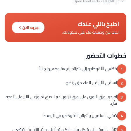
المصدر:
CIQUAL
/
Open Food Facts
اطبخ باللي عندك
جربه الآن
ابحث عن وصفات بناءً على مكوناتك.
خطوات التحضير
قطّعي الأفوكادو إلى شرائح رفيعة وضعيها جانباً.
1
اسلقي الأرز في الماء حتى ينضج.
2
افردي ورق النوري على ورق نايلون غير لاصق ثم وزّعي الأرز على الوجه
3
بتأّن.
صُفي السلمون وشرائح الأفوكادو في الوسط.
4
?لفّي الورق على شكل رول بإحكام ثم أزيلي ورق النايلون وقطّعي
5