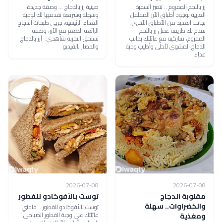
رز باللحم المفروم .. تتميز السفرة
صينية رز بالدجاج ... وصفة جديدة
العربية بوجود أطباق الأرز المفلفل
وسهلة وسريعة نقدمها لك لوجبة
بجانب العديد من الأطباق الأخرى،
الغداء الرئيسية، جربي طبخات الدجاج
نقدم لك طريقة عمل رز باللحم
الرائعة الطعم مع الأرز، وصفة
المفروم، شاركيه مع عائلتك بجانب
تستحق التجربة شاهدي: أرز بالدجاج
الدجاج المشوي لأحلى وأطيب وجبة
والخضار بالفيديو
غداء
2026-07-08
2026-07-08
مقلوبة الدجاج
توست بالأفوكادو للفطور
والخضراوات.. سهلة
توست بالأفوكادو للفطور .. فاجئي
عائلتك على وجبة الفطور الصباحي
ومغذية