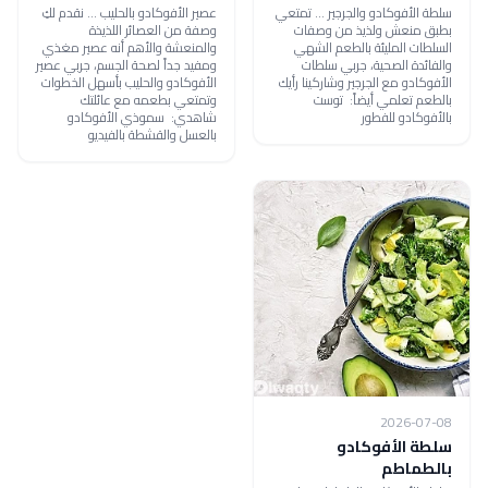
سلطة الأفوكادو والجرجير ... تمتعي
عصير الأفوكادو بالحليب ... نقدم لكِ
بطبق منعش ولذيذ من وصفات
وصفة من العصائر اللذيذة
السلطات المليئة بالطعم الشهي
والمنعشة والأهم أنه عصير مغذي
والفائدة الصحية، جربي سلطات
ومفيد جداً لصحة الجسم، جربي عصير
الأفوكادو مع الجرجير وشاركينا رأيك
الأفوكادو والحليب بأسهل الخطوات
بالطعم تعلمي أيضاً: توست
وتمتعي بطعمه مع عائلتك
بالأفوكادو للفطور
شاهدي: سموذي الأفوكادو
بالعسل والقشطة بالفيديو
2026-07-08
سلطة الأفوكادو
بالطماطم