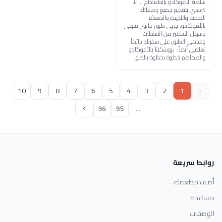
سلطة الأفوكادو بالطماطم ... لا
تترددي بتقديم جميع وصفاتك
الصحية واللذيذة والمعدّة
بالأفوكادو، جربي طبق جانبي شهي
وسهل التحضير من السلطات
وقدمي الطبق على سفرتك دائماً
تعلمي أيضاً: بروشكيتا بالأفوكادو
والطماطم خطوة بخطوة بالصور
10
9
8
7
6
5
4
3
2
1
96
95
...
روابط سريعة
أضف مطعمك
مساعدة
الوصفات