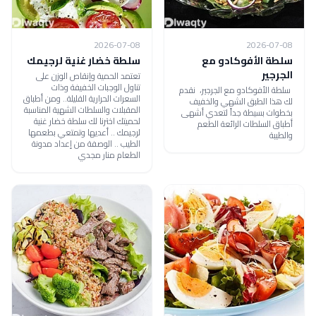
2026-07-08
2026-07-08
سلطة الأفوكادو مع
سلطة خضار غنية لرجيمك
الجرجير
تعتمد الحمية وإنقاص الوزن على
تناول الوجبات الخفيفة وذات
سلطة الأفوكادو مع الجرجير، نقدم
السعرات الحرارية القليلة.. ومن أطباق
لك هذا الطبق الشهي والخفيف
المقبلات والسلطات الشهية المناسبة
بخطوات بسيطة جداً لتعدي أشهى
لحميتك اخترنا لك سلطة خضار غنية
أطباق السلطات الرائعة الطعم
لرجيمك .. أعديها وتمتعي بطعمها
والطيبة
الطيب .. الوصفة من إعداد مدونة
الطعام منار مجدي