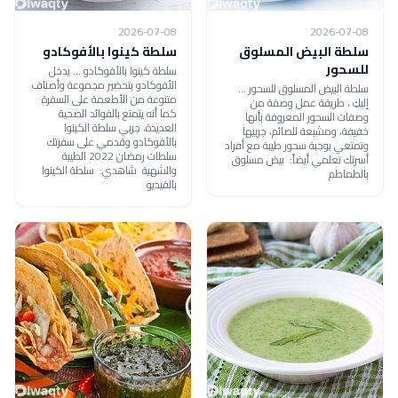
2026-07-08
2026-07-08
سلطة البيض المسلوق
سلطة كينوا بالأفوكادو
للسحور
سلطة كينوا بالأفوكادو ... يدخل
الأفوكادو بتحضير مجموعة وأصناف
سلطة البيض المسلوق للسحور ...
متنوعة من الأطعمة على السفرة
إليكِ ، طريقة عمل وصفة من
كما أنه يتمتع بالفوائد الصحية
وصفات السحور المعروفة بأنها
العديدة، جربي سلطة الكينوا
خفيفة، ومشبعة للصائم، جربيها
بالأفوكادو وقدمي على سفرتك
وتمتعي بوجبة سحور طيبة مع أفراد
سلطات رمضان 2022 الطيبة
أسرتك تعلمي أيضاً: بيض مسلوق
والشهية شاهدي: سلطة الكينوا
بالطماطم
بالفيديو