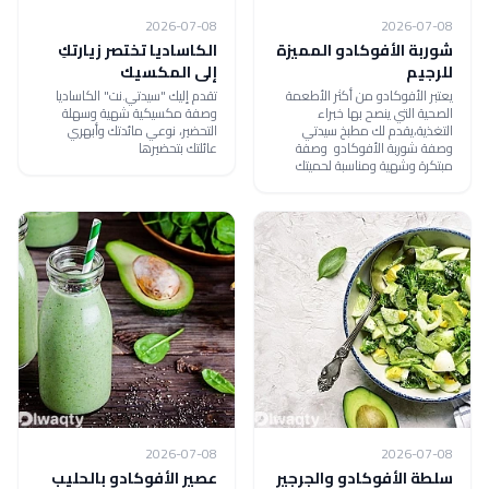
2026-07-08
2026-07-08
شوربة الأفوكادو المميزة
الكاساديا تختصر زيارتكِ
للرجيم
إلى المكسيك
يعتبر الأفوكادو من أكثر الأطعمة
تقدم إليك "سيدتي.نت" الكاساديا
الصحية التي ينصح بها خبراء
وصفة مكسيكية شهية وسهلة
التغذية،يقدم لك مطبخ سيدتي
التحضير، نوعي مائدتك وأبهري
وصفة شوربة الأفوكادو وصفة
عائلتك بتحضيرها
مبتكرة وشهية ومناسبة لحميتك
2026-07-08
2026-07-08
سلطة الأفوكادو والجرجير
عصير الأفوكادو بالحليب