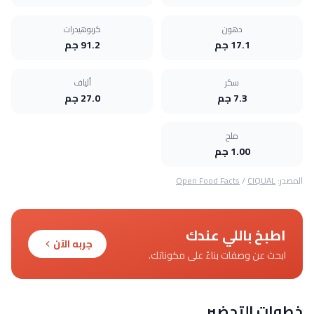
دهون
كربوهيدرات
17.1 جم
91.2 جم
سكر
ألياف
7.3 جم
27.0 جم
ملح
1.00 جم
المصدر:
CIQUAL
/
Open Food Facts
اطبخ باللي عندك
جربه الآن
ابحث عن وصفات بناءً على مكوناتك.
خطوات التحضير