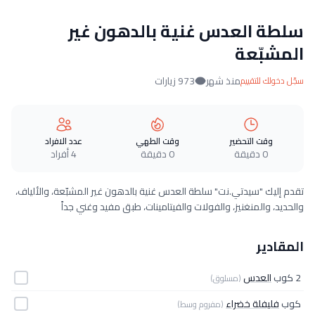
سلطة العدس غنية بالدهون غير
المشبّعة
منذ شهر
973 زيارات
سجّل دخولك للتقييم
وقت التحضير
وقت الطهي
عدد الافراد
0 دقيقة
0 دقيقة
4 أفراد
تقدم إليك "سيدتي.نت" سلطة العدس غنية بالدهون غير المشبّعة، والألياف،
والحديد، والمنغنيز، والفولات والفيتامينات، طبق مفيد وغني جداً
المقادير
2 كوب
العدس
(مسلوق)
كوب
فليفلة خضراء
(مفروم وسط)