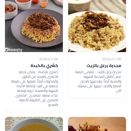
2026-07-08
2026-07-08
مجدرة برغل بالزيت
كشري بالكبدة
مجدرة برغل بالزيت .. تعلمي كيفية
كشري بالكبدة .. يمكن تحضير
عمل أطباق المجدرة الشهية
الكشري بالعديد من الطرق،
والصحية أيضاً، وقدميها بالبرغل
والمكونات أيضاً، تعرفوا على طريقة
المميز واللذيذ، جربيها على سفرتك
تحضيره في البيت بإضافة الكبدة
الآن
الشهية والمفيدة، جربيه لوصفة
غداء مميزة شاهدي: الكشري
المصري على الطريقة الأصلية
بالفيديو