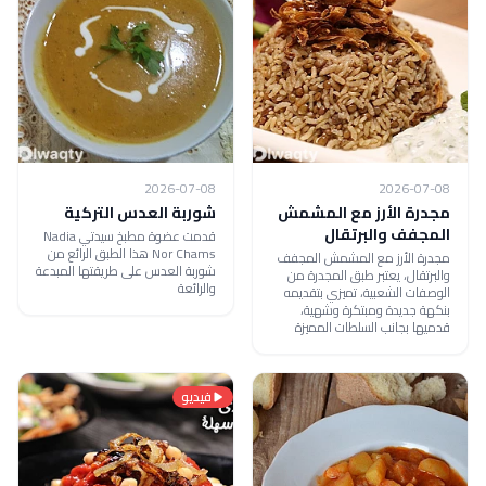
2026-07-08
2026-07-08
مجدرة الأرز مع المشمش
شوربة العدس التركية
المجفف والبرتقال
قدمت عضوة مطبخ سيدتي Nadia
Nor Chams هذا الطبق الرائع من
مجدرة الأرز مع المشمش المجفف
شوربة العدس على طريقتها المبدعة
والبرتقال، يعتبر طبق المجدرة من
والرائعة
الوصفات الشعبية، تميزي بتقديمه
بنكهة جديدة ومبتكرة وشهية،
قدميها بجانب السلطات المميزة
فيديو