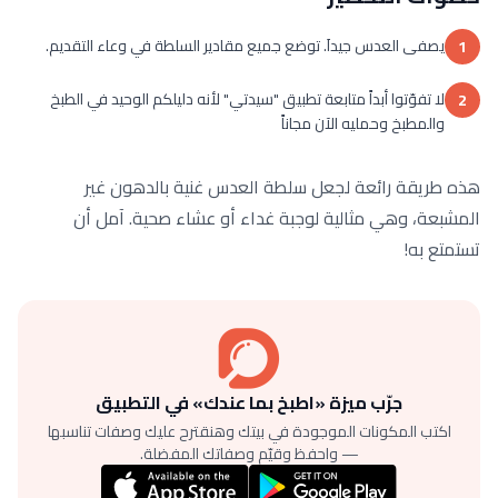
يصفى العدس جيداَ. توضع جميع مقادير السلطة في وعاء التقديم.
1
لا تفوّتوا أبداً متابعة تطبيق "سيدتي" لأنه دليلكم الوحيد في الطبخ
2
والمطبخ وحمليه الآن مجاناً
هذه طريقة رائعة لجعل سلطة العدس غنية بالدهون غير
المشبعة، وهي مثالية لوجبة غداء أو عشاء صحية. آمل أن
تستمتع به!
جرّب ميزة «اطبخ بما عندك» في التطبيق
اكتب المكونات الموجودة في بيتك وهنقترح عليك وصفات تناسبها
— واحفظ وقيّم وصفاتك المفضلة.