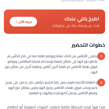
اطبخ باللي عندك
جربه الآن
ابحث عن وصفات بناءً على مكوناتك.
خطوات التحضير
يصفى الأناناس من الماء تماما ويوضع طبقة منه في قاع الكأس ثم
1
يقطع جوز الهند إلى شرائح رفيعة بإستخدام قشارة البطاطس ويوضع
فوق طبقة الأناناس ثم طبقة أخرى أناناس وطبقة أخرى من شرائح جوز
الهند.
و الطبقة الأخيرة نقوم بمزج علبة الكريم كراميل حتى نحصل على مزيج
2
ناعم ويصب فوق طبقات الأناناس وجوز الهند وتزين بشرائح جوز الهند
وقطع الأناناس يفضل أكلها باردة وبالهناء و العافية.
هذا هو! هذه السلطة مثالية لحفلات الشواء الصيفية أو الطعام.