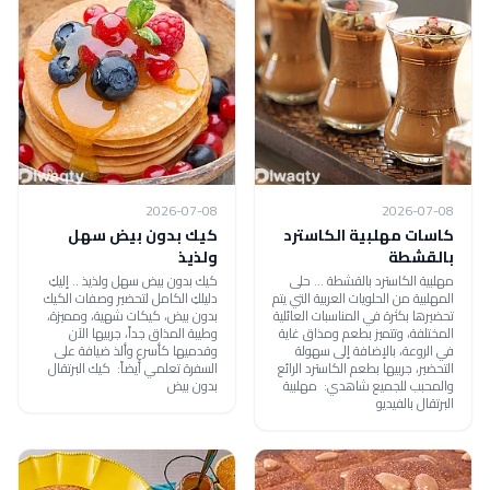
2026-07-08
2026-07-08
كاسات مهلبية الكاسترد
كيك بدون بيض سهل
بالقشطة
ولذيذ
مهلبية الكاسترد بالقشطة ... حلى
كيك بدون بيض سهل ولذيذ .. إليكِ
المهلبية من الحلويات العربية التي يتم
دليلكِ الكامل لتحضير وصفات الكيك
تحضيرها بكثرة في المناسبات العائلية
بدون بيض، كيكات شهية، ومميزة،
المختلفة، وتتميز بطعم ومذاق غاية
وطيبة المذاق جداً، جربيها الآن
في الروعة، بالإضافة إلى سهولة
وقدميها كأسرع وألذ ضيافة على
التحضير، جربيها بطعم الكاسترد الرائع
السفرة تعلمي أيضاً: كيك البرتقال
والمحبب للجميع شاهدي: مهلبية
بدون بيض
البرتقال بالفيديو