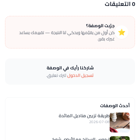
0 التعليقات
جرّبت الوصفة؟
⭐
كن أول من يقيّمها ويحكي لنا النتيجة — تقييمك يساعد
غيرك يقرر.
شاركنا رأيك في الوصفة
تسجيل الدخول
لترك تعليق.
أحدث الوصفات
طريقة تزيين مناديل المائدة
2026-07-08
غموس السبانخ مع الأرضي شوكي