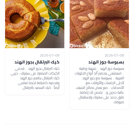
2026-07-08
2026-07-08
بسبوسة جوز الهند
كيك البرتقال بجوز الهند
بسبوسة جوز الهند .. شهية وطيبة
كيك البرتقال بجوز الهند .. قدمي
.. استمتعي بتحضير ألذ أنواع الحلويات
الكيكات المميزة على سفرتك ، جربي
العربية .. بسبوسة مع جوز الهند
كيك البرتقال بطعم جوز الهند
لأحلى الجلسات والأوقات مع
وقدميه كضيافة لذيذة تعلمي
الأصدقاء .. مع بعض نصائح الشيف
أيضاً: كيك السميد بالبرتقال
عالية جبرين و.. نضمن لك إضافة
طبق جديد على سفرتك ولاستقبال
ضيوفك