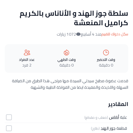
سلطة جوز الهند و الأناناس بالكريم
كراميل المنعشة
منذ 4 أسابيع
1072 زيارات
سجّل دخولك للتقييم
وقت التحضير
وقت الطهي
عدد الافراد
0 دقيقة
0 دقيقة
2 فرد
قدمت عضوة مطبخ سيدتي السيدة مها مرتجى هذا الطبق من الضيافة
السهلة واللذيذة والمفيدة ايضا من الفواكة الطيبة والشهية
المقادير
علبة
أناناس
(معلب و مقطع)
قطعة
جوز الهند
(طازج)