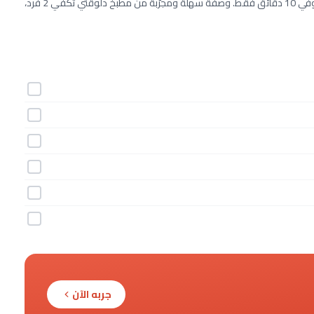
طريقة عمل شرائح الخبز بالثوم والبقدونس خطوة بخطوة بـ6 مكونات وفي 10 دقائق فقط. وصفة سهلة ومجرّبة من مطبخ دلوقتي تكفي 2 فرد،
جربه الآن