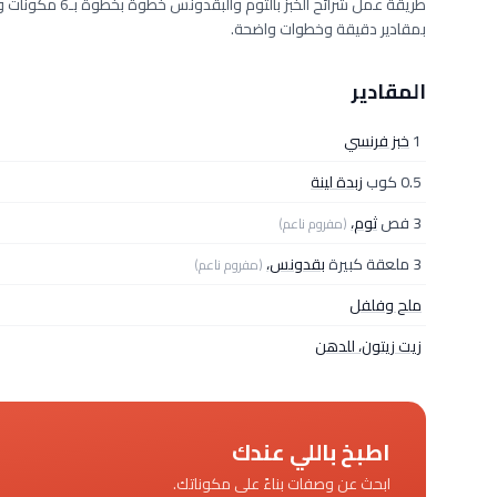
بمقادير دقيقة وخطوات واضحة.
المقادير
1
خبز فرنسي
0.5 كوب
زبدة لينة
3 فص
ثوم،
(مفروم ناعم)
3 ملعقة كبيرة
بقدونس،
(مفروم ناعم)
ملح وفلفل
زيت زيتون، للدهن
اطبخ باللي عندك
ابحث عن وصفات بناءً على مكوناتك.