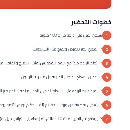
خطوات التحضير
يُسخن الفرن على درجة حرارة 180 مئوية.
1
? يُقطع الخبز بالعرض ويُفتح مثل الساندوتش.
2
? تُخلط الزبدة جيداُ مع الثوم البقدونس، وتُتبل بالملح والفلفل 
3
? يُدهن السطح الداخلي للخبز بقليل من زيت الزيتون.
4
? يُفرد خليط الزبدة على السطح الداخلي للخبز، ثم يُقفل الخبز مع
5
? يُغطى بقطعة من ورق الزبدة، ثم يُلف بإحكام بورق الألمونيوم
6
? يوضع في الفرن لمدة 10 دقائق، ثم يُقطع إلى شرائح بميل، ويُقدم دافئاً.
7