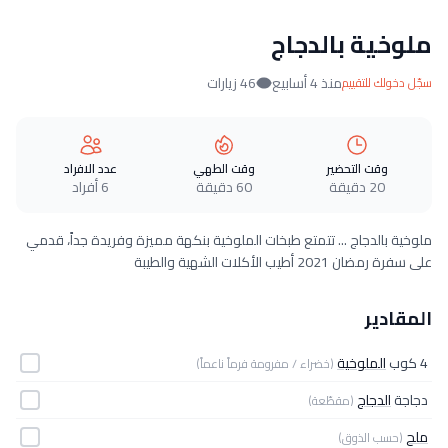
ملوخية بالدجاج
منذ 4 أسابيع
46 زيارات
سجّل دخولك للتقييم
وقت التحضير
وقت الطهي
عدد الافراد
20 دقيقة
60 دقيقة
6 أفراد
ملوخية بالدجاج ... تتمتع طبخات الملوخية بنكهة مميزة وفريدة جداً، قدمي
على سفرة رمضان 2021 أطيب الأكلات الشهية والطيبة
المقادير
4 كوب
الملوخية
(خضراء / مفرومة فرماً ناعماً)
دجاجة
الدجاج
(مقطّعة)
ملح
(حسب الذوق)