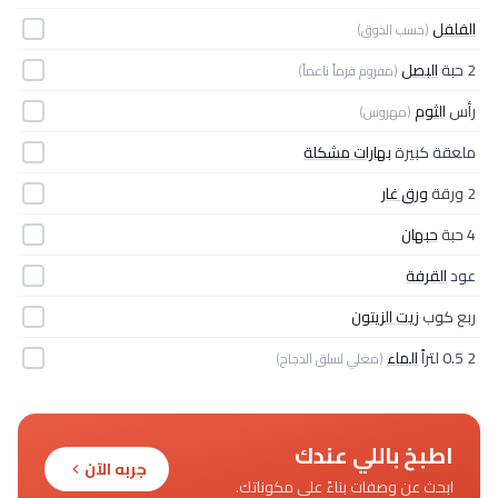
الفلفل
(حسب الذوق)
2 حبة
البصل
(مفروم فرماً ناعماً)
رأس
الثوم
(مهروس)
ملعقة كبيرة
بهارات مشكلة
2 ورقة
ورق غار
4 حبة
حبهان
عود
القرفة
ربع كوب
زيت الزيتون
2 0.5 لتراً
الماء
(مغلي لسلق الدجاج)
اطبخ باللي عندك
جربه الآن
ابحث عن وصفات بناءً على مكوناتك.