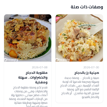
وصفات ذات صلة
2026-07-08
2026-07-30
صينية رز بالدجاج
مقلوبة الدجاج
والخضراوات.. سهلة
صينية رز بالدجاج ... وصفة جديدة
وسهلة وسريعة نقدمها لك لوجبة
ومغذية
الغداء الرئيسية، جربي طبخات الدجاج
نقدم لكم وصفة مقلوبة الدجاج
الرائعة الطعم مع الأرز، وصفة
والخضراوات وهي من وصفات
تستحق التجربة شاهدي: أرز بالدجاج
أعضاء مطبخ سيدتي، حضرتها رولا
والخضار بالفيديو
من الإمارات العربية المتحدة، وصفة
مميزة وشهية وبطريقة مبتكرة
وسهلة التحضير أيضاً