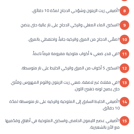
?أضيفي زيت الزيتون وشوّحي الدجاج لمدّة 10 دقائق.
8
?اسكبي الماء المغلي واتركي الدجاج على نار عالية حتى ينضج.
9
?صفّي الدجاج من المرق واتركيه جانباً، واحتفظي بالمرق.
10
?في قدر، ضعي 4 أكواب ملوخية مفرومة فرماً ناعماً.
11
?اسكبي 5 أكواب من المرق واتركي الخليط على نار متوسطة.
12
?في مقلاة غير لاصقة، ضعي زيت الزيتون والثوم المهروس وقلّبي
13
حتى يصبح لونه ذهبيّ اللون.
?أضيفي الخليط السابق إلى الملوخية واتركيه على نار متوسطة لمدّة
14
10 دقائق.
?أضيفي عصير الليمون الحامض واسكبي الملوخية في أطباق وقدّميها
15
مع الأرز بالشعيرية.