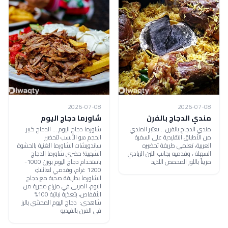
2026-07-08
2026-07-08
مندي الدجاج بالفرن
شاورما دجاج اليوم
مندي الدجاج بالفرن .. يعتبر المندي
شاورما دجاج اليوم ... الدجاج كبير
من الأطباق التقليدية على السفرة
الحجم هو الأنسب لتحضير
العربية، تعلمي طريقة تحضيره
ساندويشات الشاورما الغنية بالحشوة
السهلة ، وقدميه بجانب اللبن الزبادي
الشهية! حضري شاورما الدجاج
مزيناً باللوز المحمص اللذيذ
باستخدام دجاج اليوم بوزن 1000-
1200 غرام، وقدمي لعائلتكِ
الشاورما بطريقة صحية مع دجاج
اليوم، المربى في مزراع محررة من
الأقفاص، بتغذية نباتية 100%
شاهدي: دجاج اليوم المحشي بالرز
في الفرن بالفيديو