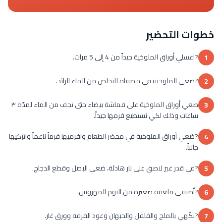
خطوات التحضير
?اغسلي أوراق الملوخية جيداً من 4 إلى 5 مرات.
1
?ضعي الملوخية في مصفاة للتخلص من الماء الزائد.
2
ضعي أوراق الملوخية على قماشة بيضاء حتى تجف من الماء لمدّة ٣
3
ساعات وذلك لكي نستطيع فرمها جيداً.
?ضعي أوراق الملوخية في محضر الطعام وافرميها فرماً ناعماً واتركيها
4
جانباً.
?في قدر غير لاصق على نار هادئة، ضعي البصل وقطع الدجاج.
5
?أضيفي ملعقة صغيرة من الثوم المهروس.
6
?نكّهي بالملح والفلفل والحبهان وعود القرفة وورق غار.
7