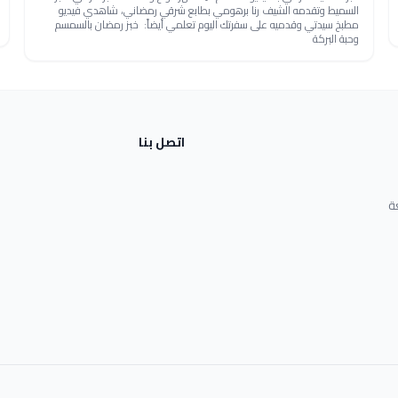
السميط وتقدمه الشيف رنا برهومي بطابع شرقي رمضاني، شاهدي فيديو
مطبخ سيدتي وقدميه على سفرتك اليوم تعلمي أيضاً: خبز رمضان بالسمسم
وحبة البركة
اتصل بنا
ة