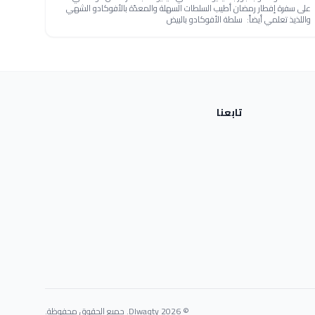
على سفرة إفطار رمضان أطيب السلطات السهلة والمعدّة بالأفوكادو الشهي
واللذيذ تعلمي أيضاً: سلطة الأفوكادو بالبيض
تابعنا
© 2026 Dlwaqty. جميع الحقوق محفوظة.