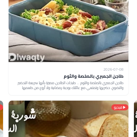
2026-07-08
طاجن الجمبري بالصلصة والثوم
طاجن الجمبري بالصلصة والثوم ... طبخات الطاجن مميزة بأنها سريعة التحضير
والنضوج، حضريها وتمتعي مع عائلتك بوجبة رمضانية ولا أروع من طعمها
فيديو