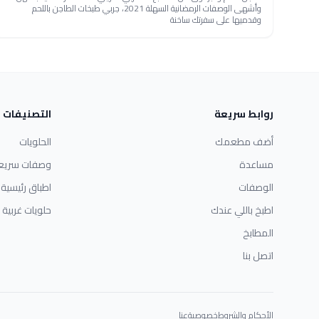
وأشهى الوصفات الرمضانية السهلة 2021، جربي طبخات الطاجن باللحم
وقدميها على سفرتك ساخنة
روابط سريعة
التصنيفات
أضف مطعمك
الحلويات
مساعدة
وصفات سريع
الوصفات
اطباق رئيسية
اطبخ باللي عندك
حلويات غربية
المطابخ
اتصل بنا
الأحكام والشروط
خصوصية
عنا