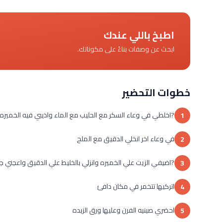
اطبخ باللي عندك
ابحث عن وصفات بناءً على مكوناتك.
خطوات التحضير
?اخلطي في وعاء السكر مع الحليب مع الماء واذيبي فيه الخميره 
1
في وعاء اخر انخلي الدقيق مع الملح
2
?اضيفي الزيت علي الخميره وانزلي بالخليط علي الدقيق واعجني 
3
اتركيها تتخمر في مكان دافئ
4
احضري صينيه الفرن وعليها ورق الزبده
5