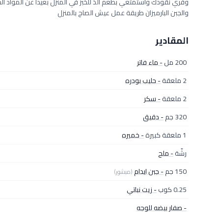
وفري نقودك واستمتعي بطعم ألذ للخبز في المنزل بعيداً عن المواد الحاف
والجبن البارميزان طريقة عمل عيش الصاج بالمنزل
المقادير
200 مل
- ماء فاتر
2 ملعقة
- حليب بودره
2 ملعقة
- سكر
320 جم
- دقيق
1 ملعقة كبيرة
- خميره
رشّة
- ملح
150 جم
- جبن ايدام
(مبشور)
0.25 كوب
- زيت نباتي
- صفار بيضه للوجه