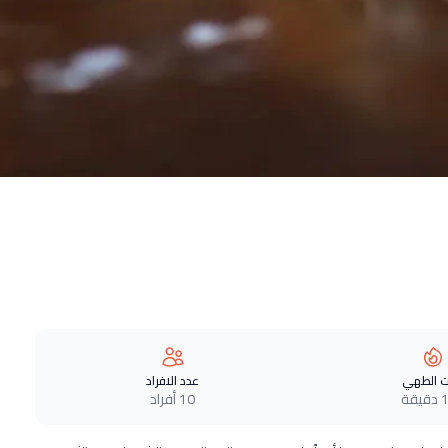
 الطهي
عدد الافراد
قة
10 أفراد