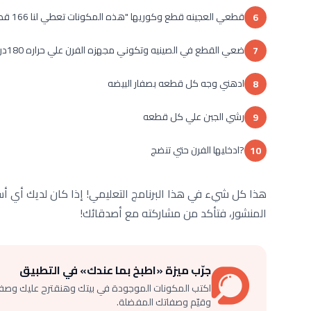
قطعي العجينه قطع وكوريها "هذه المكونات تعطي لنا 166 قطعه من الخبز"
6
ضعي القطع في الصينيه وتكوني مجهزه الفرن علي حراره 180درجه
7
ادهني وجه كل قطعه بصفار البيضه
8
رشي الجبن علي كل قطعه
9
?ادخليها الفرن حتي تنضج
10
هذا كل شيء في هذا البرنامج التعليمي! إذا كان لديك أي أسئل
المنشور، فتأكد من مشاركته مع أصدقائك!
جرّب ميزة «اطبخ بما عندك» في التطبيق
اكتب المكونات الموجودة في بيتك وهنقترح عليك وصف
وقيّم وصفاتك المفضلة.