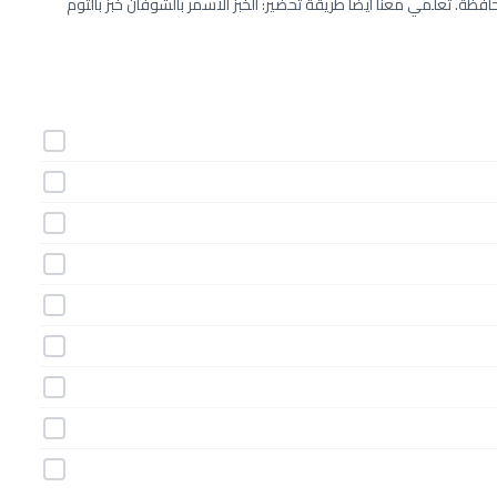
ظة. تعلمي معنا أيضاً طريقة تحضير: الخبز الاسمر بالشوفان خبز بالثوم