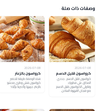
وصفات ذات صلة
2026-07-08
2026-07-08
كرواسون قليل الدسم
كرواسون بالزعتر
كرواسون قليل الدسم...جددي
هذه الوصفة طريقة لتحضير
المذاق علي فطورك
كرواسون هش وطري محشو
وتناولي الكرواسون قليل الدسم
بالزعتر، جربيها وأخبرينا برأيك!
مع فنجان القهوة الساخن.