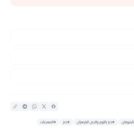
بالشوفان
#خبز بالثوم والجبن البارميزان
#خبز
#المعجنات