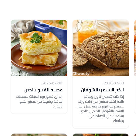
2026-07-08
2026-07-08
الخبز الاسمر بالشوفان
عجينه الفيلو بالجبن
إذا كنتِ تفضلين تناول وجباتكِ
ابدأي فطور يوم العطلة بمعجنات
بالخبز لكنكِ تخشين من زيادة وزنك
ساخنة وشهية من عجينو الفيلو
...نقدم لكِ اليوم طريقة عمل الخبز
بالجبن.
الاسمر بالشوفان الصحي والذي
يساعدك علي الحفاظ علي
رشاقتكِ