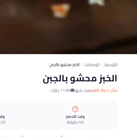
الرئيسية
الوصفات
الخبز محشو بالجبن
الخبز محشو بالجبن
منذ شهر
1106 زيارات
سجّل دخولك للتقييم
وقت التحضير
وقت
40 دقيقة
120 دقي