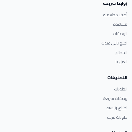
روابط سريعة
أضف مطعمك
مساعدة
الوصفات
اطبخ باللي عندك
المطابخ
اتصل بنا
التصنيفات
الحلويات
وصفات سريعة
اطباق رئيسية
حلويات غربية