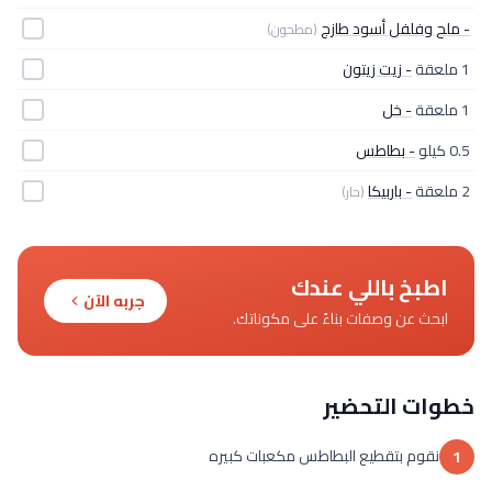
- ملح وفلفل أسود طازج
(مطحون)
1 ملعقة
- زيت زيتون
1 ملعقة
- خل
0.5 كيلو
- بطاطس
2 ملعقة
- باربيكا
(حار)
اطبخ باللي عندك
جربه الآن
ابحث عن وصفات بناءً على مكوناتك.
خطوات التحضير
نقوم بتقطيع البطاطس مكعبات كبيره
1