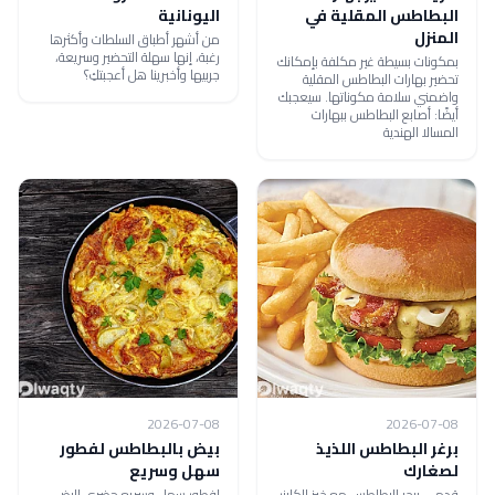
البطاطس المقلية في
اليونانية
المنزل
من أشهر أطباق السلطات وأكثرها
رغبة، إنها سهلة التحضير وسريعة،
بمكونات بسيطة غير مكلفة بإمكانك
جربيها وأخبرينا هل أعجبتكِ؟
تحضير بهارات البطاطس المقلية
واضمني سلامة مكوناتها. سيعجبك
أيضًا: أصابع البطاطس ببهارات
المسالا الهندية
2026-07-08
2026-07-08
برغر البطاطس اللذيذ
بيض بالبطاطس لفطور
لصغارك
سهل وسريع
قدمي برجر البطاطس مع خبز الكايزر
لفطور سهل وسريع حضري البض