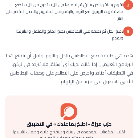
نقوم بسلقها نص سلق ثم نحمرها فى الزيت تخرج من الزيت نضع
2
ملعقة زيت الزيتون مع الثوم والبقدونس المفروم والبصل الاخضر على
النار.
نضع الخل ثم نضعه علي البطاطس نضع الملح والفلفل والبابريكا
3
وتقدم
هذه هي طريقة صنع البطاطس بالخل والثوم. وآمل أن يتمتع هذا
البرنامج التعليمي. إذا كانت لديك أي أسئلة، فلا تتردد في تركها
في التعليقات أدناه. واحرص على الاطلاع على وصفات البطاطس
الأخرى للحصول على مزيد من الإلهام.
جرّب ميزة «اطبخ بما عندك» في التطبيق
اكتب المكونات الموجودة في بيتك وهنقترح عليك وصفات تناسبها
— واحفظ وقيّم وصفاتك المفضلة.