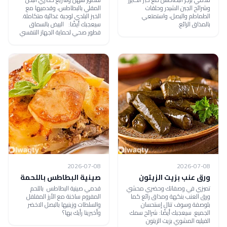
وشرائح الجبن الشيدر وحلقات
المقلي بالبطاطس، وقدميها مع
الطماطم والبصل، واستمتعي
الخبز البلدي لوجبة غذائية متكاملة.
بالمذاق الرائع.
سيعجبك أيضًا: البيض بالسماق
فطور صحي لحماية الجهاز التنفسي
2026-07-08
2026-07-08
ورق عنب بزيت الزيتون
صينية البطاطس باللحمة
تميزي في وصفاتك وحضري محشي
قدمي صينية البطاطس باللحم
ورق العنب بنكهة ومذاق رائع كما
المفروم ساخنة مع الأرز المفلفل
بلوصفة وسوف تنال إستحسان
والسلطات وزينيها بالبصل الاخضر
الجميع. سيعجبك أيضًا: شرائح سمك
وأخبرينا رأيك بها؟
الفيليه المشوي بزيت الزيتون