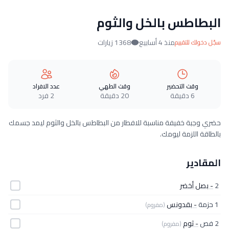
البطاطس بالخل والثوم
منذ 4 أسابيع
1368 زيارات
سجّل دخولك للتقييم
وقت التحضير
وقت الطهي
عدد الافراد
6 دقيقة
20 دقيقة
2 فرد
حضري وجبة خفيفة مناسبة للافطار من البطاطس بالخل والثوم ليمد جسمك
بالطاقة اللزمة ليومك.
المقادير
2
- بصل أخضر
1 حزمة
- بقدونس
(مفروم)
2 فص
- ثوم
(مفروم)