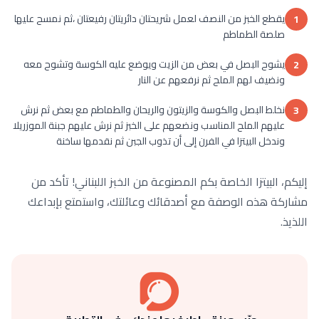
يقطع الخبز من النصف لعمل شريحتان دائريتان رفيعتان ،ثم نمسح عليها
1
صلصة الطماطم
يشوح البصل في بعض من الزيت ويوضع عليه الكوسة وتشوح معه
2
ونضيف لهم الملح ثم نرفعهم عن النار
نخلط البصل والكوسة والزيتون والريحان والطماطم مع بعض ثم نرش
3
عليهم الملح المناسب ونضعهم على الخبز ثم نرش عليهم جبنة الموزريلا
وندخل البيتزا في الفرن إلى أن تذوب الجبن ثم نقدمها ساخنة
إليكم، البيتزا الخاصة بكم المصنوعة من الخبز اللبناني! تأكد من
مشاركة هذه الوصفة مع أصدقائك وعائلتك، واستمتع بإبداعك
اللذيذ.