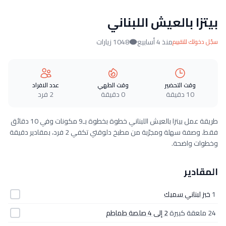
بيتزا بالعيش اللبناني
منذ 4 أسابيع
1048 زيارات
سجّل دخولك للتقييم
وقت التحضير
وقت الطهي
عدد الافراد
10 دقيقة
0 دقيقة
2 فرد
طريقة عمل بيتزا بالعيش اللبناني خطوة بخطوة بـ9 مكونات وفي 10 دقائق
فقط. وصفة سهلة ومجرّبة من مطبخ دلوقتي تكفي 2 فرد، بمقادير دقيقة
وخطوات واضحة.
المقادير
1
خبز لبناني سميك
24 ملعقة كبيرة
2 إلى 4 صلصة طماطم