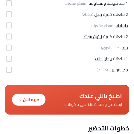
1 حبة
كوسة ومسلوقة
(مقطع مكعبات)
2 ملعقة كبيرة
بصل
(مقطع)
طماطم
(مقطع مكعبات)
2 ملعقة كبيرة
زيتون شرائح
ملح
(حسب الذوق)
1 ملعقة
ريحان جاف
جبن موزريلا
(مبشور)
اطبخ باللي عندك
جربه الآن
ابحث عن وصفات بناءً على مكوناتك.
خطوات التحضير