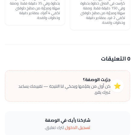
كراست في المنزل خطوة بخطوة
بخطوة وفي 35 دقيقة فقط. وصفة
وفي 150 دقيقة فقط. وصفة
سهلة ومجرّبة من مطبخ دلوقتي
سهلة ومجرّبة من مطبخ دلوقتي
تكفي 4 أفراد، بمقادير دقيقة
تكفي 2 فرد، بمقادير دقيقة
وخطوات واضحة.
وخطوات واضحة.
0 التعليقات
جرّبت الوصفة؟
⭐
كن أول من يقيّمها ويحكي لنا النتيجة — تقييمك يساعد
غيرك يقرر.
شاركنا رأيك في الوصفة
تسجيل الدخول
لترك تعليق.