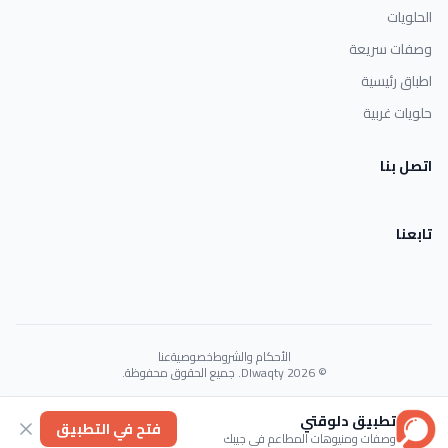
الحلويات
وصفات سريعة
اطباق رئيسية
حلويات غربية
اتصل بنا
تابعنا
الأحكام والشروط
خصوصية
عنا
© 2026 Dlwaqty. جميع الحقوق محفوظة.
Powered by
GAIT
تطبيق دلوقتي
فتح في التطبيق
وصفات ومنيوهات المطاعم في جيبك