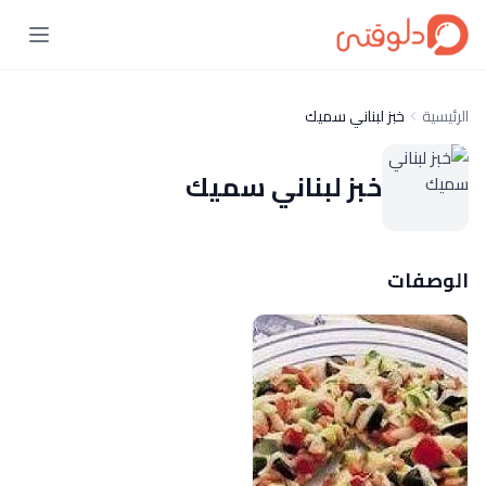
الرئيسية
خبز لبناني سميك
خبز لبناني سميك
الوصفات