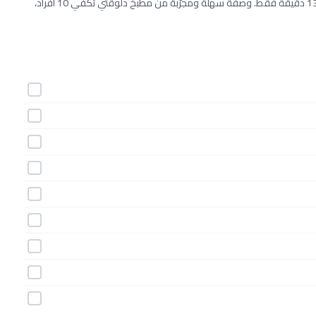
طريقة عمل بسكويت التمر بالشوفان خطوة بخطوة بـ9 مكونات وفي 13 دقيقة فقط. وصفة سهلة ومجرّبة من مطبخ دلوقتي تكفي 10 أفراد،