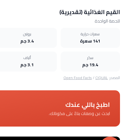
القيم الغذائية (تقديرية)
للحصة الواحدة
سعرات حرارية
بروتين
141 سعرة
3.4 جم
سكر
ألياف
19.4 جم
3.1 جم
المصدر:
CIQUAL
/
Open Food Facts
اطبخ باللي عندك
ابحث عن وصفات بناءً على مكوناتك.