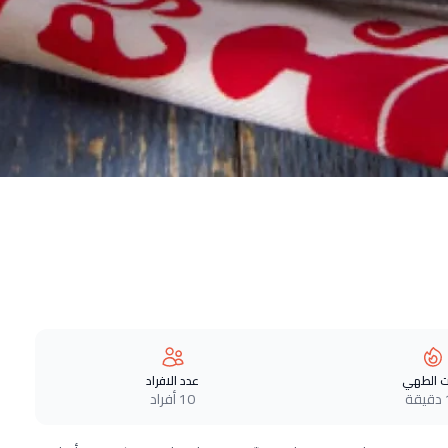
 الطهي
عدد الافراد
ة
10 أفراد