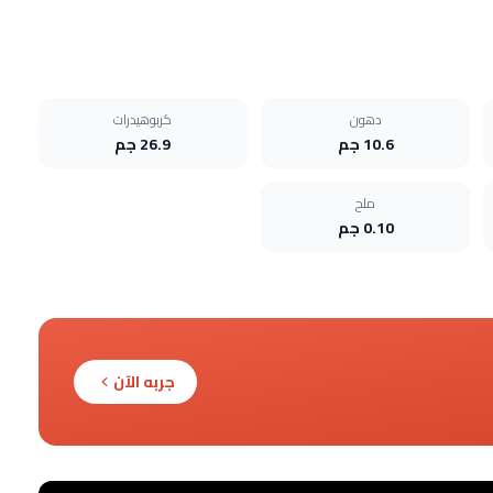
دهون
كربوهيدرات
10.6 جم
26.9 جم
ملح
0.10 جم
جربه الآن