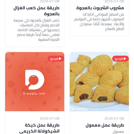
2026-07-08
2026-07-08
مشروب الشربوت بالعجوة
طريقة عمل كعب الغزال
بالعجوة
من المطبخ السوداني اخترنا لك
المشروب الشهير خاصة في المواسم
كعب الغزال بالعجوة حلي سريعة
والأعياد. سيعجبك أيضًا: سموذي
التحضير وتصلح لكل المناسبات
البطيخ بالنعناع
إعتمديها في مناسباتك الخاصة.
تعلمي معنا أيضاً طريقة تحضير:
التمرية المغربية
فيديو
فيديو
2026-07-08
2026-07-08
طريقة عمل معمول
طريقة عمل كيكة
الشيكولاتة الكريمي
معمول