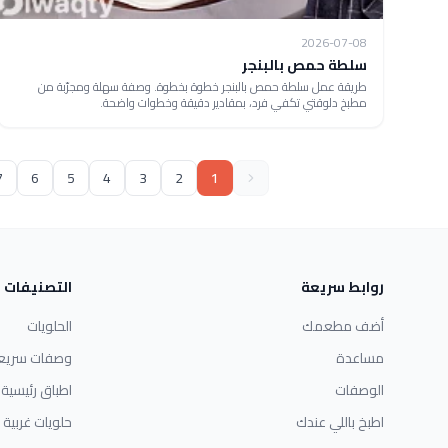
2026-07-08
سلطة حمص بالبنجر
طريقة عمل سلطة حمص بالبنجر خطوة بخطوة. وصفة سهلة ومجرّبة من
مطبخ دلوقتي تكفي فرد، بمقادير دقيقة وخطوات واضحة.
7
6
5
4
3
2
1
روابط سريعة
التصنيفات
أضف مطعمك
الحلويات
مساعدة
وصفات سريع
الوصفات
اطباق رئيسية
اطبخ باللي عندك
حلويات غربية