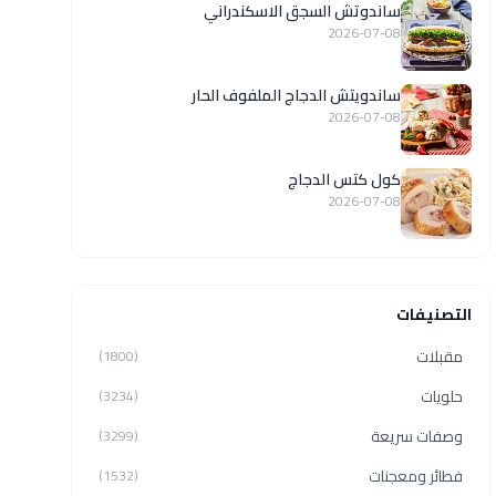
ساندوتش السجق الاسكندراني
2026-07-08
ساندويتش الدجاج الملفوف الحار
2026-07-08
كول كتس الدجاج
2026-07-08
التصنيفات
مقبلات
(1800)
حلويات
(3234)
وصفات سريعة
(3299)
فطائر ومعجنات
(1532)