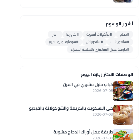
أشهر الوسوم
#دجاج
#مأكولات آسيوية
#شاورما
#بيتزا
#ساندويشات
#ساندويتش
#سوفليه اوريو سريع
#طريقة عمل السباغيتي بالصلصة الحمراء
الوصفات الاكثر زيارة اليوم
كباب متبل مشوي في الفرن
2026-07-08
حلى البسكويت بالكريمة والشوكولاتة بالفيديو
2026-07-08
طريقة عمل أوراك الدجاج مشوية
2026-07-08