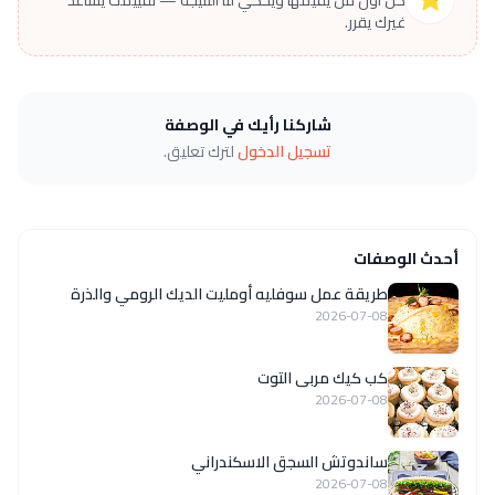
غيرك يقرر.
شاركنا رأيك في الوصفة
تسجيل الدخول
لترك تعليق.
أحدث الوصفات
طريقة عمل سوفليه أومليت الديك الرومي والذرة
2026-07-08
كب كيك مربى التوت
2026-07-08
ساندوتش السجق الاسكندراني
2026-07-08