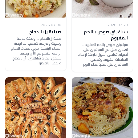
2026-07-30
2026-07-29
سباغيتي صوص باللحم
صينية رز بالدجاج
المفروم
صينية رز بالدجاج ... وصفة جديدة
وسهلة وسريعة نقدمها لك لوجبة
سباغيتي صوص باللحم المفروم ..
الغداء الرئيسية، جربي طبخات الدجاج
لتعدي طبق من السباغيتي على
الرائعة الطعم مع الأرز، وصفة
أصوله، تعلمي أسهل طريقة لإعداد
تستحق التجربة شاهدي: أرز بالدجاج
الصلصات الشهية، وقدمي
والخضار بالفيديو
السباغيتي على سفرة غداء اليوم