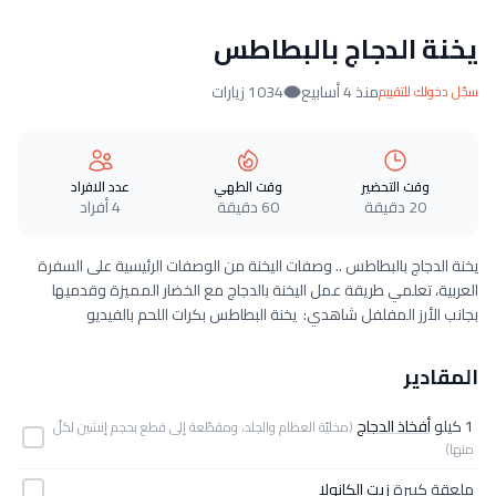
يخنة الدجاج بالبطاطس
منذ 4 أسابيع
1034 زيارات
سجّل دخولك للتقييم
وقت التحضير
وقت الطهي
عدد الافراد
20 دقيقة
60 دقيقة
4 أفراد
يخنة الدجاج بالبطاطس .. وصفات اليخنة من الوصفات الرئيسية على السفرة
العربية، تعلمي طريقة عمل اليخنة بالدجاج مع الخضار المميزة وقدميها
بجانب الأرز المفلفل شاهدي: يخنة البطاطس بكرات اللحم بالفيديو
المقادير
1 كيلو
أفخاذ الدجاج
(مخليّة العظام والجلد، ومقطّعة إلى قطع بحجم إنشين لكلّ
منها)
ملعقة كبيرة
زيت الكانولا