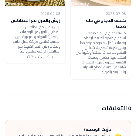
2026-07-08
2026-07-08
كبسة الدجاج في حلة
ريش بالفرن مع البطاطس
ضغط
ريش بالفرن مع البطاطس ..
الصواني بالفرن من الوصفات
كبسة الدجاج في حلة ضغط ..
الرمضانية السهلة والمرغوبة لدى
استخدام طنجرة الضغط لإعداد
الجميع، تعلمي طريقة عمل أطيب
وصفات الأكل له ميزة مهمة جداً
وصفات ريش اللحم الشهية مع
وهي سرعة تحضيرها، كما أن
البطاطس الرائعة تعلمي أيضاً:
للمأكولات مذاقاً مختلفاً وشهياً حين
الريش الضاني في الفرن
استخدامها، حضري وصفات
الكبسة الشهية بأسهل الخطوات
شاهدي: كبسة الدجاج السهلة
والسريعة بالفيديو
0 التعليقات
جرّبت الوصفة؟
⭐
كن أول من يقيّمها ويحكي لنا النتيجة — تقييمك يساعد