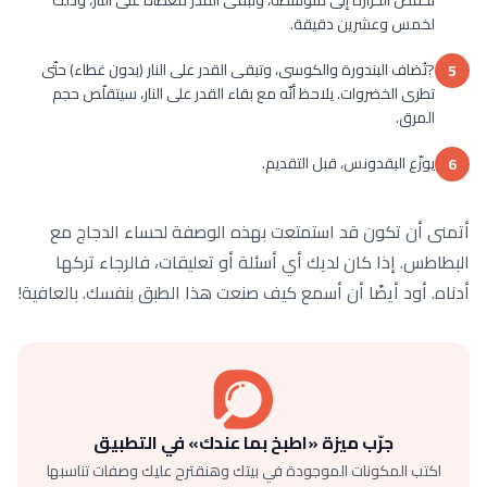
لخمس وعشرين دقيقة.
?تُضاف البندورة والكوسى، وتبقى القدر على النار (بدون غطاء) حتّى
5
تطرى الخضروات. يلاحظ أنّه مع بقاء القدر على النار، سيتقلّص حجم
المرق.
يوزّع البقدونس، قبل التقديم.
6
أتمنى أن تكون قد استمتعت بهذه الوصفة لحساء الدجاج مع
البطاطس. إذا كان لديك أي أسئلة أو تعليقات، فالرجاء تركها
أدناه. أود أيضًا أن أسمع كيف صنعت هذا الطبق بنفسك. بالعافية!
جرّب ميزة «اطبخ بما عندك» في التطبيق
اكتب المكونات الموجودة في بيتك وهنقترح عليك وصفات تناسبها