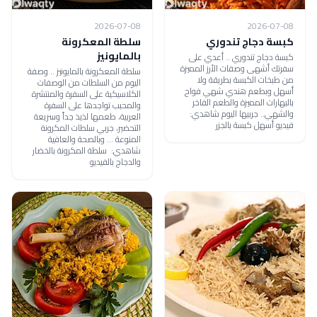
2026-07-08
2026-07-08
كبسة دجاج تندوري
سلطة المعكرونة
بالمايونيز
كبسة دجاج تندوري .. أعدي على
سفرتك أشهى وصفات الأرز المميزة
سلطة المعكرونة بالمايونيز .. وصفة
من طبخات الكبسة بطريقة ولا
اليوم من السلطات من الوصفات
أسهل وبطعم هندي شهي فواح
الكلاسيكية على السفرة والمنتشرة
بالبهارات المميزة والطعم الفاخر
والمحبب تواجدها على السفرة
والشهي.. جربيها اليوم شاهدي:
العربية، طعمها لذيذ جداً وسريعة
فيديو أسهل كبسة بالجزر
التحضير، جربي سلطات المكرونة
المنوعة ... وبالصحة والعافية
شاهدي: سلطة المكرونة بالخضار
والدجاج بالفيديو