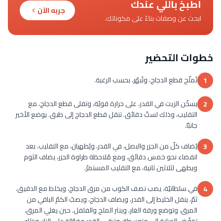
اطبخ باللي عندك
جربه الآن
ابحث عن وصفات بناءً على مكوناتك.
خطوات التحضير
تُملّح قطع الدجاج، وتُبهّر، بحسب الرغبة.
1
يسخّن الزيت في القدر، على حرارة قويّة، وتقلى قطع الدجاج، مع
2
التقليب، وذلك لستّ دقائق. تنقل قطع الدجاج إلى طبق. يوضع الأخير
جانبًا.
يُضاف كلّ من الجزر والبصل، في القدر، ويُطهيان، مع التقليب. بعد
3
انقضاء نحو خمس دقائق، ومع مُلاحظة طراوة الجزر، يضاف الثوم
ويطهى لثلاثين ثانية، مع التقليب المستمرّ.
في سلطانيّة، يصب نصف الكوب من مرق الدجاج، ويخلط مع الدقيق.
4
ثمّ، ينقل الخليط إلى القدر، ويضاف الدجاج، ويصبّ الكمّ الباقي من
المرق، وتوضع ورقة الغار، وينثر الملح والفلفل. حين يغلي المرق،
تخفّض الحرارة إلى متوسطة، وتبقى القدر مغطّاة على النار، وذلك