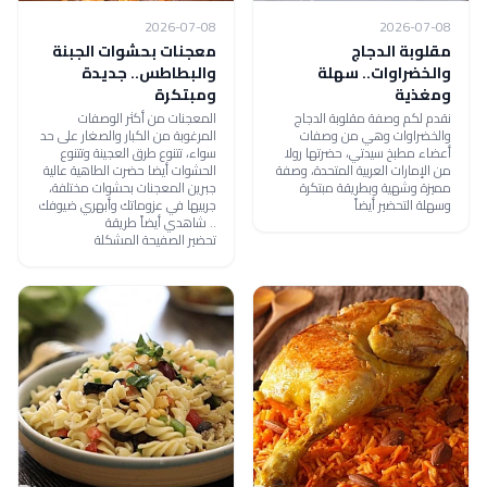
2026-07-08
2026-07-08
مقلوبة الدجاج
معجنات بحشوات الجبنة
والخضراوات.. سهلة
والبطاطس.. جديدة
ومغذية
ومبتكرة
نقدم لكم وصفة مقلوبة الدجاج
المعجنات من أكثر الوصفات
والخضراوات وهي من وصفات
المرغوبة من الكبار والصغار على حد
أعضاء مطبخ سيدتي، حضرتها رولا
سواء، تتنوع طرق العجينة وتتنوع
من الإمارات العربية المتحدة، وصفة
الحشوات أيضا حضرت الطاهية عالية
مميزة وشهية وبطريقة مبتكرة
جبرين المعجنات بحشوات مختلفة،
وسهلة التحضير أيضاً
جربيها في عزوماتك وأبهري ضيوفك
.. شاهدي أيضاً طريقة
تحضير الصفيحة المشكلة