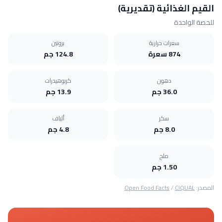
القيم الغذائية (تقديرية)
للحصة الواحدة
سعرات حرارية
بروتين
874 سعرة
124.8 جم
دهون
كربوهيدرات
36.0 جم
13.9 جم
سكر
ألياف
8.0 جم
4.8 جم
ملح
1.50 جم
المصدر:
CIQUAL
/
Open Food Facts