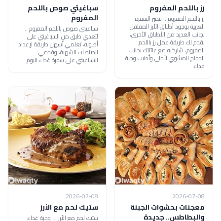
رز باللحم المفروم
سباغيتي صوص باللحم
المفروم
رز باللحم المفروم .. تتميز السفرة
العربية بوجود أطباق الأرز المفلفل
سباغيتي صوص باللحم المفروم ..
بجانب العديد من الأطباق الأخرى،
لتعدي طبق من السباغيتي على
نقدم لك طريقة عمل رز باللحم
أصوله، تعلمي أسهل طريقة لإعداد
المفروم، شاركيه مع عائلتك بجانب
الصلصات الشهية، وقدمي
الدجاج المشوي لأحلى وأطيب وجبة
السباغيتي على سفرة غداء اليوم
غداء
2026-07-08
2026-07-08
معجنات بحشوات الجبنة
ستيك لحم مع الأرز
والبطاطس.. جديدة
ستيك لحم مع الأرز ... وجبة غداء