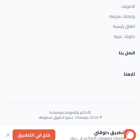
الحلويات
وصفات سريعة
اطباق رئيسية
حلويات غربية
اتصل بنا
تابعنا
الأحكام والشروط
خصوصية
عنا
© 2026 Dlwaqty. جميع الحقوق محفوظة.
Powered by
GAIT
تطبيق دلوقتي
فتح في التطبيق
وصفات ومنيوهات المطاعم في جيبك