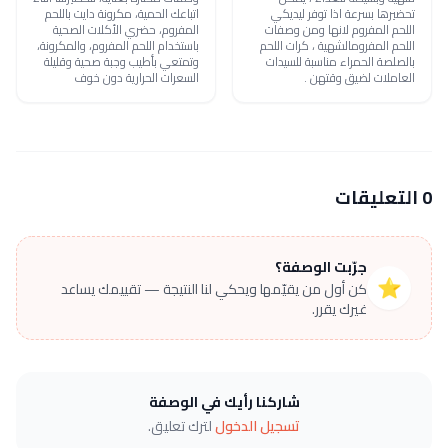
تحضيرها بسرعة اذا توفر ليديكي
اتباعك الحمية، مكرونة دايت باللحم
اللحم المفروم لانها ومن وصفات
المفروم، حضري الأكلات الصحية
اللحم المفرومالشهية ، كرات اللحم
باستخدام اللحم المفروم، والمكرونة،
بالصلصة الحمراء مناسبة للسيدات
وتمتعي بأطيب وجبة صحية وقليلة
العاملات لضيق وقتهن .
السعرات الحرارية دون خوف
0 التعليقات
جرّبت الوصفة؟
⭐
كن أول من يقيّمها ويحكي لنا النتيجة — تقييمك يساعد
غيرك يقرر.
شاركنا رأيك في الوصفة
تسجيل الدخول
لترك تعليق.