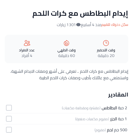
إيدام البطاطس مع كرات اللحم
منذ 4 أسابيع
1301 زيارات
سجّل دخولك للتقييم
وقت التحضير
وقت الطهي
عدد الافراد
20 دقيقة
60 دقيقة
4 أفراد
إيدام البطاطس مع كرات اللحم .. تعرفي على أشهر وصفات الايدام الشهية،
واستمتعي مع عائلتك بأطيب وصفات كرات اللحم الطيبة
المقادير
2 حبة
البطاطس
(مقشرة ومقطعة مكعبات)
1 حبة
الجزر
(مفروم مكعبات صغيرة)
500 جم
لحم
(مفروم)