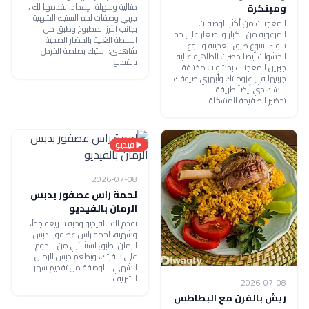
مثالية وسهلة الإعداد، نقدمها لكِ ،
ومبتكرة
جربي وصفات لحم الستيك الشهية
المعجنات من أكثر الوصفات
بجانب الأرز المطبوخ وطبق من
المرغوبة من الكبار والصغار على حد
السلطة الغنية بالخضار الصحية
سواء، تتنوع طرق العجينة وتتنوع
شاهدي: ستيك بصلصة الخردل
الحشوات أيضا حضرت الطاهية عالية
بالفيديو
جبرين المعجنات بحشوات مختلفة،
جربيها في عزوماتك وأبهري ضيوفك
.. شاهدي أيضاً طريقة
تحضير الصفيحة المشكلة
فيديو
2026-07-08
لحمة راس عصفور بدبس
الرمان بالفيديو
نقدم لك بالفيديو وجبة سريعة جداً،
وشهية، لحمة راس عصفور بدبس
الرمان، طبق استثنائي من اللحوم
على سفرتك، وبطعم دبس الرمان
الشهي الوصفة من تقديم سهر
الشريف
2026-07-08
ريش بالفرن مع البطاطس