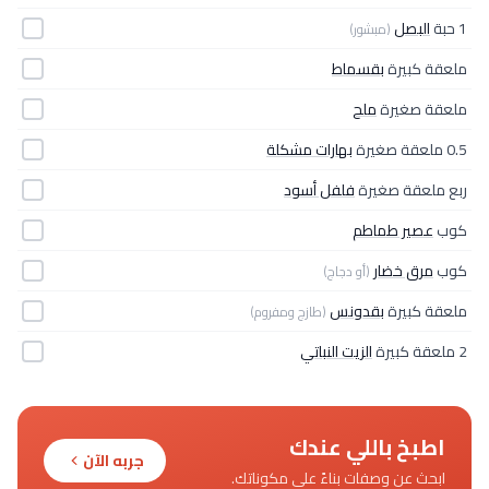
1 حبة
البصل
(مبشور)
ملعقة كبيرة
بقسماط
ملعقة صغيرة
ملح
0.5 ملعقة صغيرة
بهارات مشكلة
ربع ملعقة صغيرة
فلفل أسود
كوب
عصير طماطم
كوب
مرق خضار
(أو دجاج)
ملعقة كبيرة
بقدونس
(طازج ومفروم)
2 ملعقة كبيرة
الزيت النباتي
اطبخ باللي عندك
جربه الآن
ابحث عن وصفات بناءً على مكوناتك.