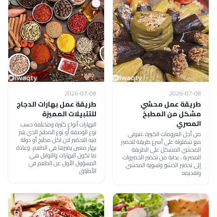
2026-07-08
2026-07-08
طريقة عمل محشي
طريقة عمل بهارات الدجاج
مشكل من المطبخ
للتتبيلات المميزة
المصري
البهارات أنواع كثيرة ومختلفة حسب
نوع الوصفة أو نوع المطبخ الذي يتم
من أجل العزومات الكبيرة ،تعرفي
فيه التحضير لان لكل مطبخ أو دولة
مع شملولة على أسرع طريقة لتحضير
بهار معين يميزها في الطعم، وعادة
المحشي المشكل على الطريقة
ما تكون البهارات والتوابل هي
المصرية ، بداية من تحضير الخضروات
المسؤول الأول عن الطعم في
إلى تحضير الحشو وتسوية المحشي
الأطباق
وتقديمه