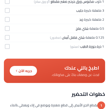
1 كوب
مكبوس ورق جرجير صغير مقطع
(أو ورق سبانخ)
3 ملعقة كبيرة
حليب
2 ملعقة كبيرة
زبد
0.5 ملعقة
شاي ملح
0.125 ملعقة
شاي فلفل أبيض
(مطحون)
1
ذرة جوزة الطيب
(مبشور)
اطبخ باللي عندك
جربه الآن
ابحث عن وصفات بناءً على مكوناتك.
خطوات التحضير
يقطع الجزر الأبيض إلى قطع صغيرة ويوضع في إناء ويغطي بالماء
1