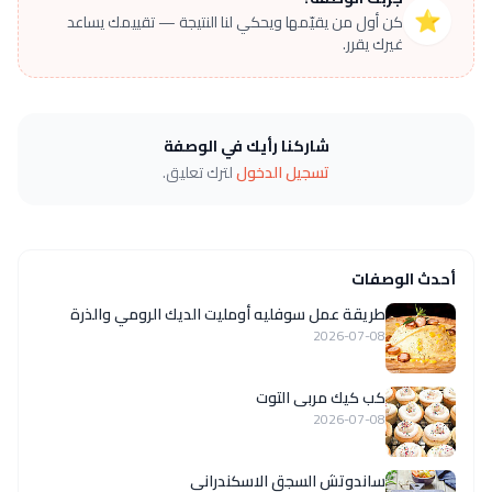
⭐
كن أول من يقيّمها ويحكي لنا النتيجة — تقييمك يساعد
غيرك يقرر.
شاركنا رأيك في الوصفة
تسجيل الدخول
لترك تعليق.
أحدث الوصفات
طريقة عمل سوفليه أومليت الديك الرومي والذرة
2026-07-08
كب كيك مربى التوت
2026-07-08
ساندوتش السجق الاسكندراني