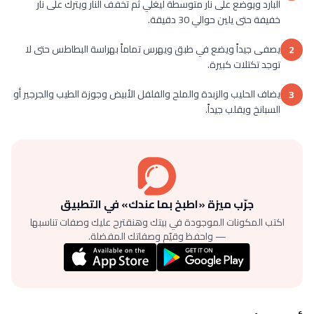
البارد ويوضع على نار متوسطة ليغلي ثم تخفف النار ويترك على نار
خفيفة حتى يلين حوالي 30 دقيقة.
يصفى جيداً ويضع في طبق ويهرس تماماً بهراسة البطاطس حتى لا
2
توجد تكتلات كبيرة.
يضاف الحليب والزبدة والملح والفلفل الأبيض وجوزة الطيب والجرجير أو
3
السبانخ ويقلب جيداً.
جرّب ميزة «اطبخ بما عندك» في التطبيق
اكتب المكونات الموجودة في بيتك وهنقترح عليك وصفات تناسبها
— واحفظ وقيّم وصفاتك المفضلة.