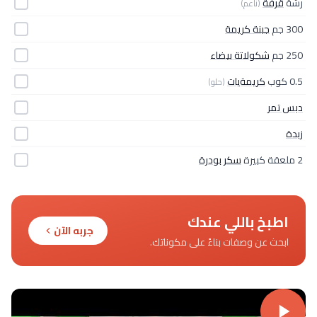
رشّة
قرفة
(ناعم)
300 جم
جبنة كريمة
250 جم
شكولاتة بيضاء
0.5 كوب
كريمةيات
(حلو)
دبس تمر
زبدة
2 ملعقة كبيرة
سكر بودرة
اطبخ باللي عندك
جربه الآن
ابحث عن وصفات بناءً على مكوناتك.