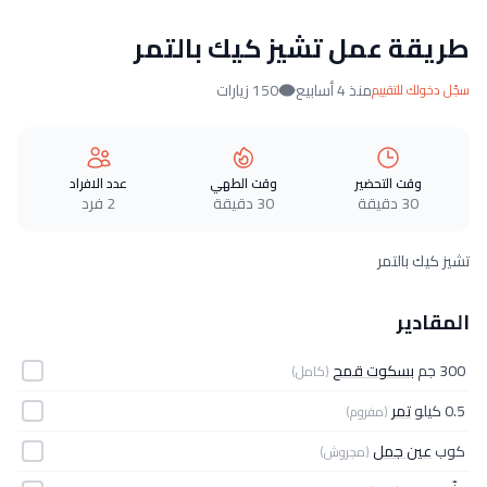
طريقة عمل تشيز كيك بالتمر
منذ 4 أسابيع
150 زيارات
سجّل دخولك للتقييم
وقت التحضير
وقت الطهي
عدد الافراد
30 دقيقة
30 دقيقة
2 فرد
تشيز كيك بالتمر
المقادير
300 جم
بسكوت قمح
(كامل)
0.5 كيلو
تمر
(مفروم)
كوب
عين جمل
(مجروش)