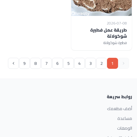
2026-07-08
طريقة عمل فطيرة
شوكولاتة
فطيرة شوكولاتة
9
8
7
6
5
4
3
2
1
روابط سريعة
أضف مطعمك
مساعدة
الوصفات