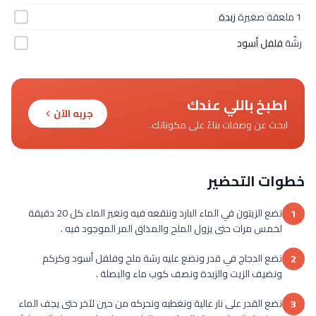
1 ملعقة صغيرة
زبدة
رشّة
فلفل أسود
اطبخ باللي عندك
جربه الآن
ابحث عن وصفات بناءً على مكوناتك.
خطوات التحضير
نضع الزيتون في الماء البارد وننقعه فيه ونغير الماء كل 20 دقيقة
1
لخمس مرات حتى يزول الملح والمذاق المر الموجود فيه .
نضع الدجاج في قدر ونضع عليه رشة ملح وفلفل أسود وكركم
2
ونضيف الزيت والزبدة ونصف كوب ماء والبصلة .
نضع القدر على نار عالية ونغطيه ونحركه من حين لآخر حتى يجف الماء
3