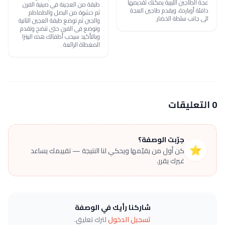
عجة الطاجين الليبية يمكنك تقديمها
طبقة من العجينة في صينية الفرن
دافئة أوباردة، ويقدم طاجين العجة
ثم حشوة من البصل والطماطم
الى جانب سلطة الخضار.
والجبن ثم توضع طبقة العجين الثانية
وتوضع في الفرن حتى تنضج وتقدم
وبالتأكيد سيحب أطفالك هذه البيتزا
المغطاة الرائعة .
0 التعليقات
جرّبت الوصفة؟
⭐
كن أول من يقيّمها ويحكي لنا النتيجة — تقييمك يساعد
غيرك يقرر.
شاركنا رأيك في الوصفة
تسجيل الدخول
لترك تعليق.