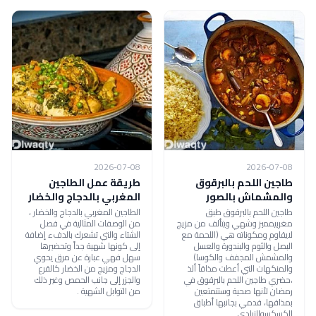
2026-07-08
2026-07-08
طاجين اللحم بالبرقوق
طريقة عمل الطاجين
والمشماش بالصور
المغربي بالدجاج والخضار
طاجين اللحم بالبرقوق طبق
الطاجين المغربي بالدجاج والخضار ،
مغربيمميز وشهي ويتألف من مزيج
من الوصفات المثالية في فصل
لايقاوم ومكوناته هي (اللحمة مع
الشتاء والتي تشعرك بالدفء إضافة
البصل والثوم والبندورة والعسل
إلى كونها شهية جداً وتحضيرها
والمشمش المجفف والكوسا)
سهل فهي عبارة عن مرق يحوي
والمنكهات التي أعطت مذاقاً ألذ
الدجاج ومزيج من الخضار كالقرع
،حضري طاجين اللحم بالبرقوق في
والجزر إلى جانب الحمص وغير ذلك
رمضان لأنها صحية وستتمتعين
من التوابل الشهية .
بمذاقها، قدمي بجانبها أطباق
الكسكسوالزبادي.