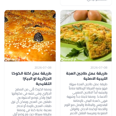
2026-07-08
2026-07-08
طريقة عمل طاجين العجة
طريقة عمل اكلة الكوكا
الليبية الاصلية
الجزائرية او البيتزا
التقليدية
طريقة عمل طاجين العجة سهلة
فهو يشبه الفريتانا الإيطالية تماماً
وصفة الكوكا تأتي من المطبخ
ولايشبه أبداً الطاجين المغربي
الجزائري وهي تشبه في مكوناتها
(الحساء). وصفة لذيذة جداً وشهية
البيتزا ولكن توضع الحشوة بين
فهي كعجة البيض، بالإضافة
طبقتين من العجين ويمكن أن ترق
للبقدونس والبطاطا والبصل مع الثوم
طبقات العجين بالزبدة أو تحضر
واللحمة أوكبدة الدجاج، والتوابل
بعجينة عادية كما في وصفتنا
المتنوعة وهريسة الفلفل الأحمر.
بطريقة بسيطة حيث يتم وضع أول