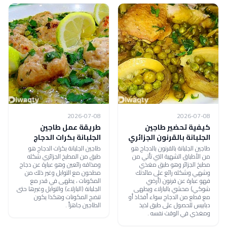
2026-07-08
2026-07-08
كيفية تحضير طاجين
طريقة عمل طاجين
الجلبانة بالقرنون الجزائري
الجلبانة بكرات الدجاج
طاجين الجلبانة بالقرنون بالدجاج هو
طاجين الجلبانة بكرات الدجاج هو
من الأطباق الشهية التي تأتي من
طبق من المطبخ الجزائري شكله
مطبخ الجزائر وهو طبق مغذي
ومذاقه رائعين وهو عبارة عن دجاج
وشهي وشكله رائع على مائدتك
مطحون مع التوابل وغير ذلك من
فهو عبارة عن قرنون (أرضي
المكونات ، يطهى في قدر مع
شوكي) محشي بالبازلاء ويطهى
الجلبانة (البازلاء) والتوابل وغيرها حتى
مع قطع من الدجاج سواء أفخاذ أو
تنضج المكونات وهكذا يكون
دبابيس للحصول على طبق لذيذ
الطاجين جاهزاً .
ومغذي في الوقت نفسه .