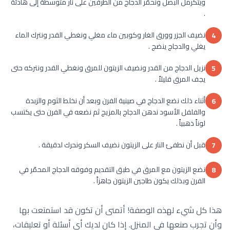
ويتكرمل البصل ونحمّر الدجاج من الطرفين على نار متوسطة إلى هادئة
.
نضيف الجزر وورق الغار وكوبين ماء مغلي ونغطي القدر ونترك الماء
4
يغلي والدجاج ينضج .
نزيل الدجاج من القدر ونضيف الزيتون للمرق ونغطي القدر ونتركه حتى
5
يجف المرق قليلاً .
أثناء ذلك نضع الدجاج في صينية الفرن وبعد أن نخلط الثوم والزبدة
6
والفلفل الأسود ندهن الدجاج بالمزيج ثم نضعه في الفرن حتى يكتسب
لوناً ذهبياً .
قبل أن نطفئ النار على الزيتون نضيف السكر ونحرك لدقيقة .
7
نضع الزيتون مع المرق في طبق التقديم وفوقه الدجاج المحمّر في
8
الفرن وبذلك يكون طاجين الزيتون جاهزاً .
هذا كل شيء لهذه الوصفة! أتمنى أن تكون قد استمتعت بها
وأن تجرب صنعها في المنزل. إذا كان لديك أي أسئلة أو تعليقات،