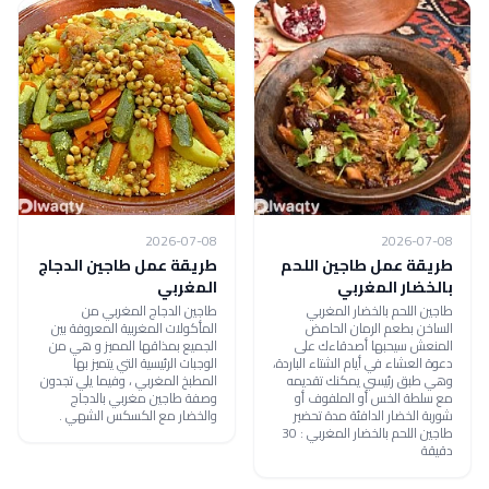
2026-07-08
2026-07-08
طريقة عمل طاجين اللحم
طريقة عمل طاجين الدجاج
بالخضار المغربي
المغربي
طاجين اللحم بالخضار المغربي
طاجين الدجاج المغربي من
الساخن بطعم الرمان الحامض
المأكولات المغربية المعروفة بين
المنعش سيحبها أصدقاءك على
الجميع بمذاقها المميز و هي من
دعوة العشاء في أيام الشتاء الباردة،
الوجبات الرئيسية التي يتميز بها
وهي طبق رئيسي يمكنك تقديمه
المطبخ المغربي ، وفيما يلي تجدون
مع سلطة الخس أو الملفوف أو
وصفة طاجين مغربي بالدجاج
شوربة الخضار الدافئة مدة تحضير
والخضار مع الكسكس الشهي .
طاجين اللحم بالخضار المغربي : 30
دقيقة