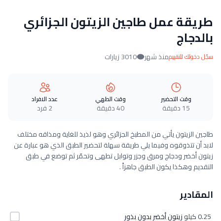
طريقة عمل طاجين الزيتون الجزائري
بالدجاج
منذ شهر
3010 زيارات
سجّل دخولك للتقييم
وقت التحضير
وقت الطهي
عدد الافراد
15 دقيقة
40 دقيقة
2 فرد
طاجين الزيتون يأتي من المطبخ الجزائري وهو لذيذ للغاية ومذاقه مختلف
لابد أن تتذوقوه وفيما يلي طريقة سهلة لتحضير الطبق الذي هو عبارة عن
زيتون أخضر ودجاج ومرق وجزر وتوابل تطهى وتحمّر ثم توضع في طبق
التقديم وهكذا يكون الطبق جاهزاً .
المقادير
0.25 كيلو
زيتون أخضر بدون بذور