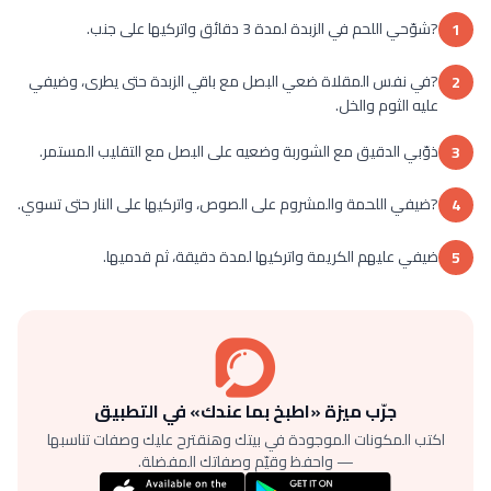
?شوّحي اللحم في الزبدة لمدة 3 دقائق واتركيها على جنب.
1
?في نفس المقلاة ضعي البصل مع باقي الزبدة حتى يطرى، وضيفي
2
عليه الثوم والخل.
ذوّبي الدقيق مع الشوربة وضعيه على البصل مع التقليب المستمر.
3
?ضيفي اللحمة والمشروم على الصوص، واتركيها على النار حتى تسوي.
4
ضيفي عليهم الكريمة واتركيها لمدة دقيقة، ثم قدميها.
5
جرّب ميزة «اطبخ بما عندك» في التطبيق
اكتب المكونات الموجودة في بيتك وهنقترح عليك وصفات تناسبها
— واحفظ وقيّم وصفاتك المفضلة.