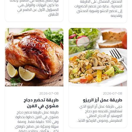
بهار معين يميزها في الطعم، وعادة
المحشي المشكل على الطريقة
ما تكون البهارات والتوابل هي
المصرية ، بداية من تحضير الخضروات
المسؤول الأول عن الطعم في
إلى تحضير الحشو وتسوية المحشي
الأطباق
وتقديمه
2026-07-08
2026-07-08
طريقة عمل أرز الريزو
طريقة تحضير دجاج
مشوي في الفرن
جربي طريقة عمل أرز الريزو الذي
تستطيعين تقديمه مع دجاج
طريقة عمل طريقة تحضير دجاج
البروستيد أو الدجاج المقلي
مشوي في الفرن خطوة بخطوة
المقرمش وصوص الباربكيو اللذيذ.
وفي 100 دقيقة فقط. وصفة
سهلة ومجرّبة من مطبخ دلوقتي
تكفي 4 أفراد، بمقادير دقيقة