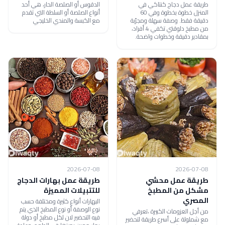
طريقة عمل دجاج كنتاكي في
الدقوس أو الصلصة الحار، هي أحد
المنزل خطوة بخطوة وفي 60
أنواع الصلصة أو السلطة التي تقدم
دقيقة فقط. وصفة سهلة ومجرّبة
مع الكبسة والمندي الخليجي
من مطبخ دلوقتي تكفي 4 أفراد،
بمقادير دقيقة وخطوات واضحة.
2026-07-08
2026-07-08
طريقة عمل محشي
طريقة عمل بهارات الدجاج
مشكل من المطبخ
للتتبيلات المميزة
المصري
البهارات أنواع كثيرة ومختلفة حسب
نوع الوصفة أو نوع المطبخ الذي يتم
من أجل العزومات الكبيرة ،تعرفي
فيه التحضير لان لكل مطبخ أو دولة
مع شملولة على أسرع طريقة لتحضير